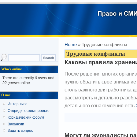
Home
» Трудовые конфликты
Трудовые конфликты
Каковы правила хранен
Who's online
После решения многих организ
There are currently
0 users
and
нужно обратить свое внимание
92 guests
online.
столь важного для работника д
О нас
рассмотреть и детально разобр
Интерньюс
детального ознакомления есть
О юридическом проекте
Юридический форум
Вакансии
Задать вопрос
Могут ли журналисты ра