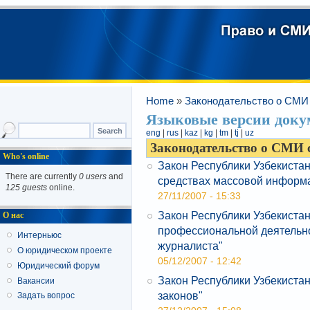
Home
»
Законодательство о СМИ 
Языковые версии доку
eng
|
rus
|
kaz
|
kg
|
tm
|
tj
|
uz
Законодательство о СМИ с
Who's online
Закон Республики Узбекистан
There are currently
0 users
and
средствах массовой информ
125 guests
online.
27/11/2007 - 15:33
Закон Республики Узбекистан
О нас
профессиональной деятельн
Интерньюс
журналиста"
О юридическом проекте
05/12/2007 - 12:42
Юридический форум
Закон Республики Узбекиста
Вакансии
законов"
Задать вопрос