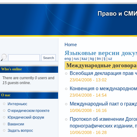
Home
Языковые версии доку
eng
|
rus
|
kaz
|
kg
|
tm
|
tj
|
uz
Международные договора
Who's online
Всеобщая декларация прав 
There are currently
0 users
and
23/04/2008 - 13:02
15 guests
online.
Конвенция о международном
23/04/2008 - 14:54
О нас
Международный пакт о гражд
Интерньюс
10/06/2008 - 16:16
О юридическом проекте
Юридический форум
Протокол об изменении Дого
Вакансии
порнографических издании, 
Задать вопрос
10/06/2008 - 16:28