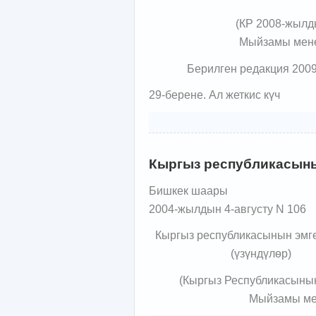
(КР 2008-жылд
Мыйзамы менен
Берилген редакция 200
29-берене. Ал жеткис күч
Кыргыз республикасынын
Бишкек шаары
2004-жылдын 4-августу N 106
Кыргыз республикасынын эмге
(үзүндүлөр)
(Кыргыз Республикасынын
Мыйзамы мен