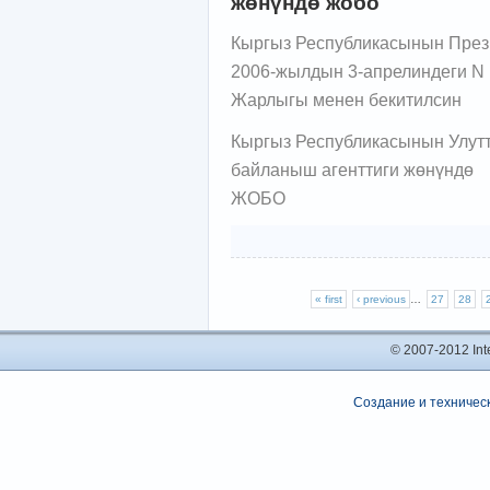
жөнүндө жобо
Кыргыз Республикасынын През
2006-жылдын 3-апрелиндеги N
Жарлыгы менен бекитилсин
Кыргыз Республикасынын Улут
байланыш агенттиги жөнүндө
ЖОБО
« first
‹ previous
…
27
28
© 2007-2012 In
Создание и техническ