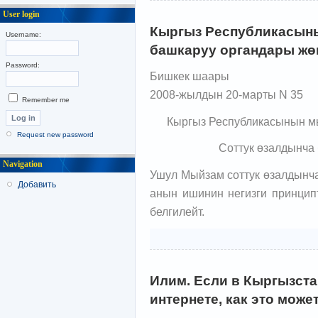
User login
Кыргыз Республикасын
Username:
башкаруу органдары жө
Password:
Бишкек шаары
2008-жылдын 20-марты N 35
Remember me
Кыргыз Республикасынын 
Request new password
Соттук өзалдынча
Navigation
Ушул Мыйзам соттук өзалдынч
Добавить
анын ишинин негизги принципт
белгилейт.
Илим. Если в Кыргызста
интернете, как это може