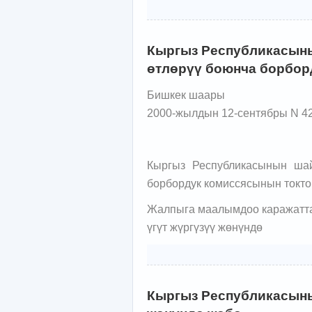
Кыргыз Республикасын
өтлөрүү боюнча борбор
Бишкек шаары
2000-жылдын 12-сентябры N 4
Кыргыз Республикасынын ша
борбордук комиссясынын токт
Жалпыга маалымдоо каражатт
үгүт жүргүзүү жөнүндө
Кыргыз Республикасыны