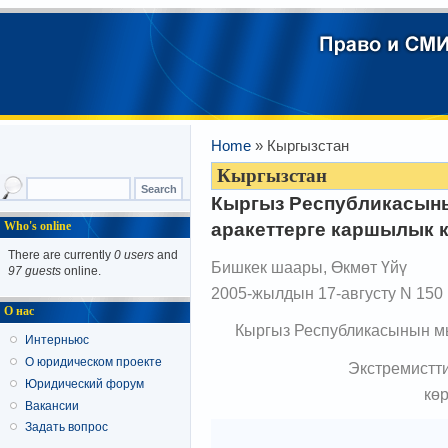
Home
» Кыргызстан
Кыргызстан
Кыргыз Республикасын
аракеттерге каршылык 
Who's online
There are currently
0 users
and
Бишкек шаары, Өкмөт Үйү
97 guests
online.
2005-жылдын 17-августу N 150
О нас
Кыргыз Республикасынын 
Интерньюс
О юридическом проекте
Экстремистт
Юридический форум
кө
Вакансии
Задать вопрос