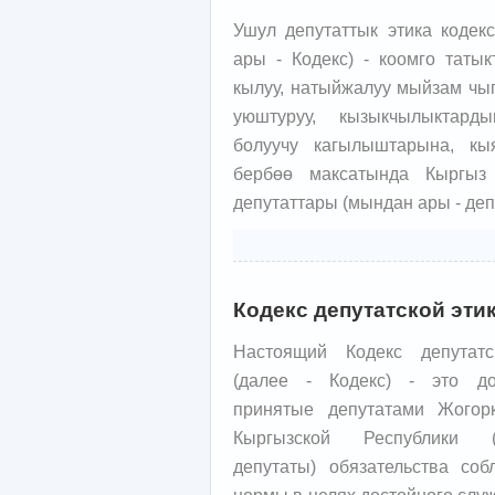
Ушул депутаттык этика кодек
ары - Кодекс) - коомго татык
кылуу, натыйжалуу мыйзам чы
уюштуруу, кызыкчылыктард
болуучу кагылыштарына, кы
бербөө максатында Кыргыз
депутаттары (мындан ары - деп
Кодекс депутатской эти
Настоящий Кодекс депутатс
(далее - Кодекс) - это до
принятые депутатами Жогор
Кыргызской Республики 
депутаты) обязательства со
нормы в целях достойного слу