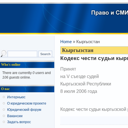
Home
» Кыргызстан
Кыргызстан
Кодекс чести судьи кыр
Who's online
Принят
There are currently
0 users
and
на V съезде судей
106 guests
online.
Кыргызской Республики
О нас
8 июля 2006 года
Интерньюс
О юридическом проекте
Кодекс чести судьи кыргызской
Юридический форум
Вакансии
Задать вопрос