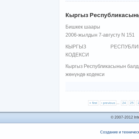
Кыргыз Республикасыны
Бишкек шаары
2006-жылдын 7-августу N 151
КЫРГЫЗ РЕСПУБЛИК
КОДЕКСИ
Кыргыз Республикасынын балд
жөнүндө кодекси
« first
‹ previous
…
24
25
© 2007-2012 In
Создание и техническ