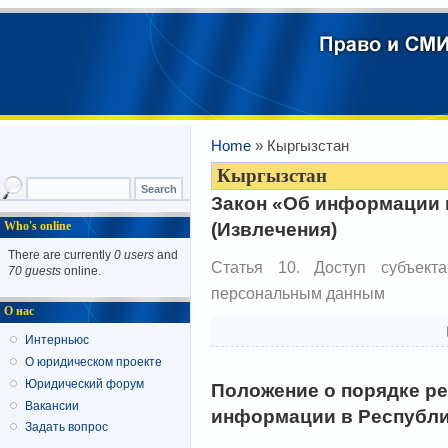
Home
» Кыргызстан
Кыргызстан
Закон «Об информации 
(Извлечения)
Who's online
There are currently
0 users
and
Статья 10. Доступ субъект
70 guests
online.
персональным данным
О нас
Интерньюс
О юридическом проекте
Юридический форум
Положение о порядке р
Вакансии
информации в Республи
Задать вопрос