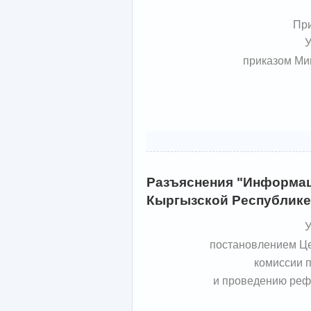
Пр
У
приказом Ми
Разъяснения "Информац
Кыргызской Республике
У
постановлением Ц
комиссии 
и проведению ре