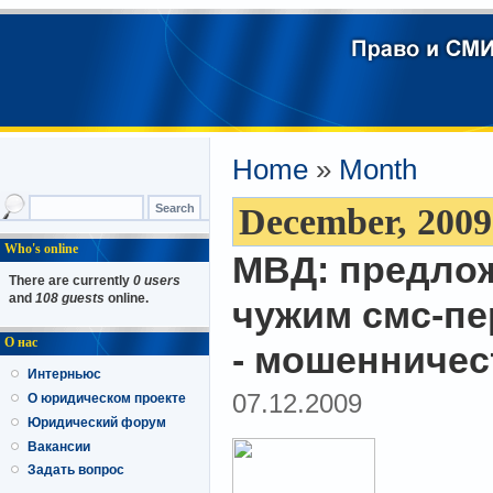
Home
»
Month
December, 2009
Who's online
МВД: предлож
There are currently
0 users
and
108 guests
online.
чужим смс-пе
О нас
- мошенничес
Интерньюс
07.12.2009
О юридическом проекте
Юридический форум
Вакансии
Задать вопрос