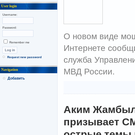
User login
Username:
Password:
О новом виде мо
Remember me
Интернете сообщи
служба Управлени
Request new password
МВД России.
Navigation
Добавить
Аким Жамбыл
призывает СМ
острые темы 