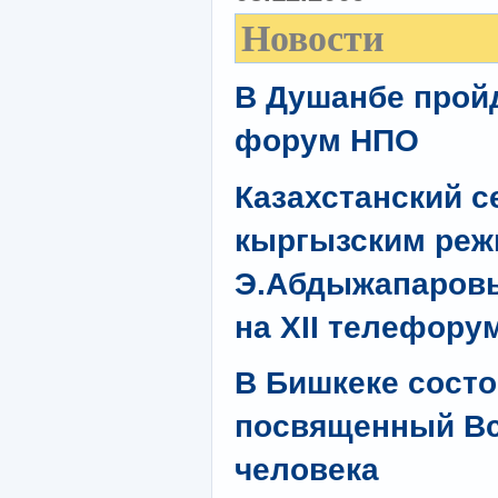
Новости
В Душанбе пройд
форум НПО
Казахстанский с
кыргызским реж
Э.Абдыжапаровы
на XII телефору
В Бишкеке состо
посвященный В
человека