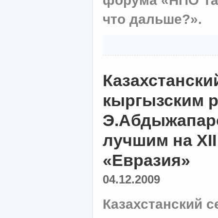
форума «НПО Та
что дальше?».
Казахстански
кыргызским 
Э.Абдыжапар
лучшим на XI
«Евразия»
04.12.2009
Казахстанский с