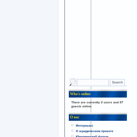
Who's online
There are currently
0 users
and
97
guests
online.
О нас
Интерньюс
О юридическом проекте
Юридический форум