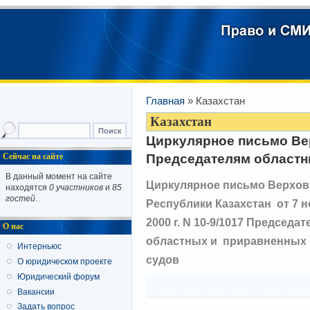
Главная
» Казахстан
Казахстан
Циркулярное письмо Ве
Председателям областн
Сейчас на сайте
В данный момент на сайте
Циркулярное письмо Верхов
находятся
0 участников
и
85
гостей
.
Республики Казахстан
от 7 
2000 г. N 10-9/1017
Председат
О нас
областных и приравненных 
Интерньюс
судов
О юридическом проекте
Юридический форум
Вакансии
Задать вопрос