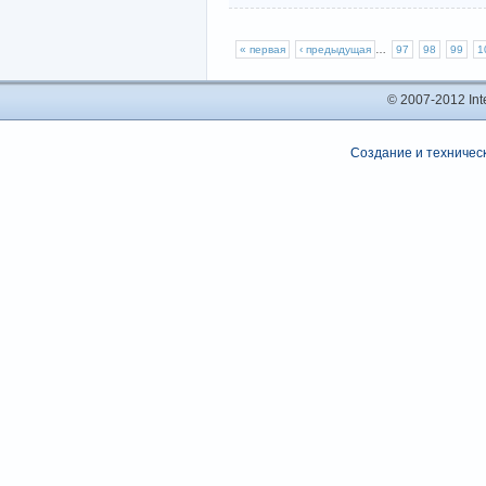
« первая
‹ предыдущая
…
97
98
99
1
© 2007-2012 In
Создание и техническ