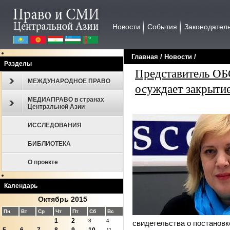
Новости
События
Законодател
Главная
/
Новости
/
Разделы
Представитель ОБ
МЕЖДУНАРОДНОЕ ПРАВО
осуждает закрыт
МЕДИАПРАВО в странах
Центральной Азии
ИССЛЕДОВАНИЯ
БИБЛИОТЕКА
О проекте
Календарь
Октябрь 2015
Пн
Вт
Ср
Чт
Пт
Сб
Вс
1
2
3
4
свидетельства о постановк
11