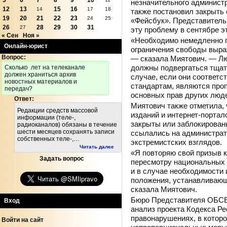
5
6
7
8
9
10
незначительного администр
12
13
15
16
14
17
18
также постановил закрыть 
19
20
21
22
23
24
25
«Фейсбук». Представитель
26
28
29
30
31
27
эту проблему в сентябре эт
« Сен
Ноя »
«Необходимо немедленно п
Онлайн-юрист
ограничения свободы выра
Вопрос:
— сказала Миятович. — Лю
должны подвергаться тщат
Cколько лет на телеканале
должен храниться архив
случае, если они соответ
новостных материалов и
стандартам, являются пр
передач?
основных прав других люд
Ответ:
Миятович также отметила, 
Редакции средств массовой
изданий и интернет-портал
информации (теле-,
закрыты или заблокирован
радиоканалов) обязаны в течение
шести месяцев сохранять записи
ссылались на администра
собственных теле-,…
экстремистских взглядов.
Читать далее
«Я повторяю свой призыв к
Задать вопрос
пересмотру национальных 
и в случае необходимости 
положения, устанавливаю
сказала Миятович.
Бюро Представителя ОБСЕ 
Вход
анализ проекта Кодекса Р
правонарушениях, в котор
Войти на сайт