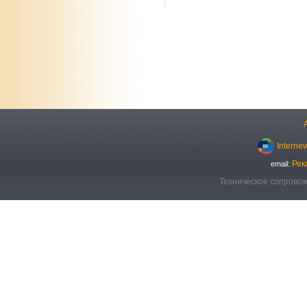
Interne
Рек
email:
Техническое сопровож