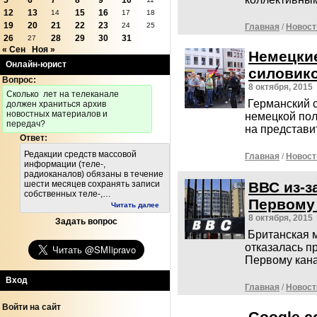
5
6
7
8
9
10
12
13
15
16
14
17
18
19
20
21
22
23
24
25
Главная
/
Новост
26
28
29
30
31
27
« Сен
Ноя »
Немецки
Онлайн-юрист
силовико
Вопрос:
8 октября, 2015
Cколько лет на телеканале
Германский 
должен храниться архив
новостных материалов и
немецкой пол
передач?
на представ
Ответ:
Редакции средств массовой
Главная
/
Новост
информации (теле-,
радиоканалов) обязаны в течение
ВВС из-з
шести месяцев сохранять записи
собственных теле-,…
Первому
Читать далее
8 октября, 2015
Задать вопрос
Британская 
отказалась п
Первому кан
Вход
Главная
/
Новост
Войти на сайт
Google с