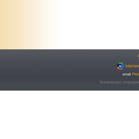
Interne
Рек
email:
Техническое сопровож