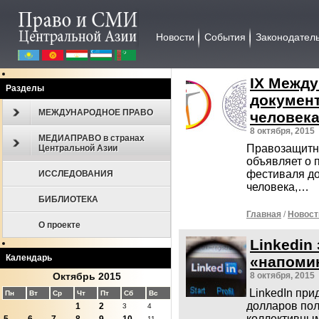
Новости
События
Законодател
IX Межд
Разделы
докумен
МЕЖДУНАРОДНОЕ ПРАВО
человек
8 октября, 2015
МЕДИАПРАВО в странах
Правозащитн
Центральной Азии
объявляет о 
фестиваля д
ИССЛЕДОВАНИЯ
человека,…
БИБЛИОТЕКА
Главная
/
Новост
О проекте
Linkedin
Календарь
«напоми
Октябрь 2015
8 октября, 2015
LinkedIn при
Пн
Вт
Ср
Чт
Пт
Сб
Вс
долларов пол
1
2
3
4
коллективн
11