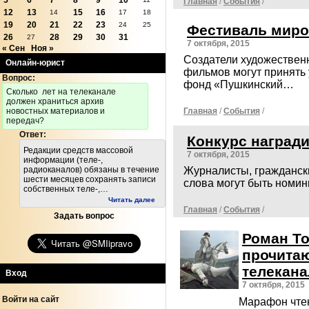
5
6
7
8
9
10
Главная
/
События
/
12
13
15
16
14
17
18
19
20
21
22
23
24
25
Фестиваль миро
26
28
29
30
31
27
7 октября, 2015
« Сен
Ноя »
Создатели художествен
Онлайн-юрист
фильмов могут принять 
Вопрос:
фонд «Пушкинский…
Cколько лет на телеканале
должен храниться архив
новостных материалов и
Главная
/
События
/
передач?
Ответ:
Конкурс награди
Редакции средств массовой
7 октября, 2015
информации (теле-,
радиоканалов) обязаны в течение
Журналисты, граждански
шести месяцев сохранять записи
слова могут быть номи
собственных теле-,…
Читать далее
Главная
/
События
/
Задать вопрос
Роман То
прочита
телекан
Вход
7 октября, 2015
Войти на сайт
Марафон чтен