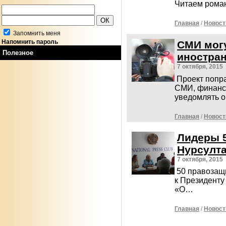
Читаем роман
Главная
/
Новост
Запомнить меня
Напомнить пароль
СМИ могу
Полезное
иностра
7 октября, 2015
Проект попра
СМИ, финанс
уведомлять 
Главная
/
Новост
Лидеры 5
Нурсулта
7 октября, 2015
50 правозащ
к Президенту
«О…
Главная
/
Новост