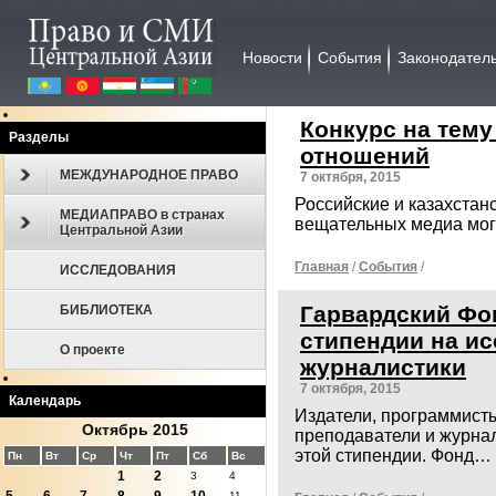
Новости
События
Законодател
Конкурс на тему
Разделы
отношений
МЕЖДУНАРОДНОЕ ПРАВО
7 октября, 2015
Российские и казахстан
МЕДИАПРАВО в странах
вещательных медиа могу
Центральной Азии
Главная
/
События
/
ИССЛЕДОВАНИЯ
Гарвардский Фо
БИБЛИОТЕКА
стипендии на ис
О проекте
журналистики
7 октября, 2015
Календарь
Издатели, программисты
Октябрь 2015
преподаватели и журнал
этой стипендии. Фонд…
Пн
Вт
Ср
Чт
Пт
Сб
Вс
1
2
3
4
11