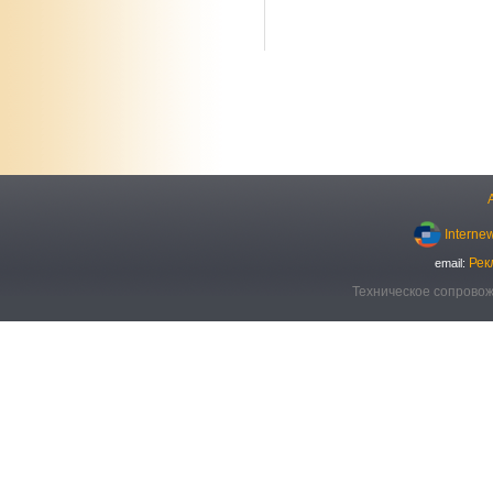
Interne
Рек
email:
Техническое сопровож