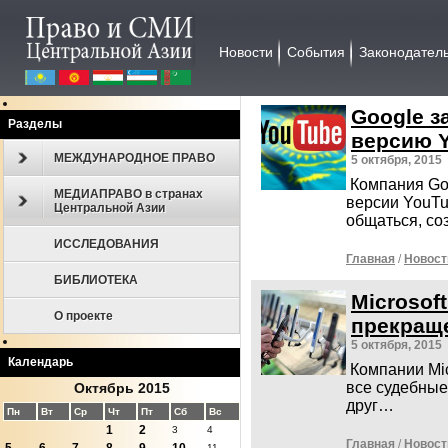
Новости
События
Законодател
Google з
Разделы
версию 
МЕЖДУНАРОДНОЕ ПРАВО
5 октября, 2015
Компания Goo
МЕДИАПРАВО в странах
версии YouTu
Центральной Азии
общаться, со
ИССЛЕДОВАНИЯ
Главная
/
Новост
БИБЛИОТЕКА
Microsof
О проекте
прекращ
5 октября, 2015
Календарь
Компании Mic
все судебные
Октябрь 2015
друг…
Пн
Вт
Ср
Чт
Пт
Сб
Вс
1
2
3
4
Главная
/
Новост
11