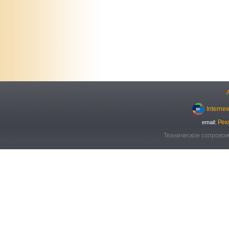
Interne
Рек
email:
Техническое сопровож