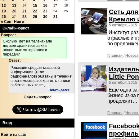
5
6
7
8
9
10
12
13
15
16
14
17
18
Сеть для
19
20
21
22
23
24
25
26
28
29
30
31
27
Кремлю 
« Сен
Ноя »
5 октября, 2015
Онлайн-юрист
Институт раз
Вопрос:
отраслью и п
Cколько лет на телеканале
по продвиже
должен храниться архив
новостных материалов и
передач?
Главная
/
Новост
Ответ:
Издатель
Редакции средств массовой
информации (теле-,
Little Po
радиоканалов) обязаны в течение
шести месяцев сохранять записи
5 октября, 2015
собственных теле-,…
Еще одна за
Читать далее
бизнес из-за
Задать вопрос
продолжит…
Главная
/
Новост
Вход
Facebook
профиль
Войти на сайт