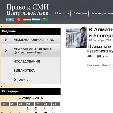
Новости
События
Законодател
В Алматы
Разделы
и блогер
МЕЖДУНАРОДНОЕ ПРАВО
10 октября, 201
В Алматы не
МЕДИАПРАВО в странах
известного ж
Центральной Азии
женщину…
ИССЛЕДОВАНИЯ
Главная
/
Новост
БИБЛИОТЕКА
О проекте
Календарь
Октябрь 2015
Пн
Вт
Ср
Чт
Пт
Сб
Вс
1
2
3
4
11