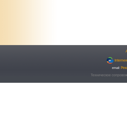
Interne
Рек
email:
Техническое сопровож