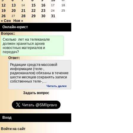
5
6
7
8
9
10
12
13
15
16
14
17
18
19
20
21
22
23
24
25
26
28
29
30
31
27
« Сен
Ноя »
Онлайн-юрист
Вопрос:
Cколько лет на телеканале
должен храниться архив
новостных материалов и
передач?
Ответ:
Редакции средств массовой
информации (теле-,
радиоканалов) обязаны в течение
шести месяцев сохранять записи
собственных теле-,…
Читать далее
Задать вопрос
Вход
Войти на сайт