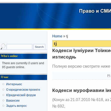
Home
» tj
tj
Кодекси їуміурии Тоїик
иѕтисодњ
Who's online
There are currently
0 users
and
Полную версию смотрите ниже
95 guests
online.
О нас
Интерньюс
Кодекси мурофиавии їин
О юридическом проекте
Юридический форум
(Конун аз 21.07.2010 № 618, аз 
Вакансии
№ 692,
Задать вопрос