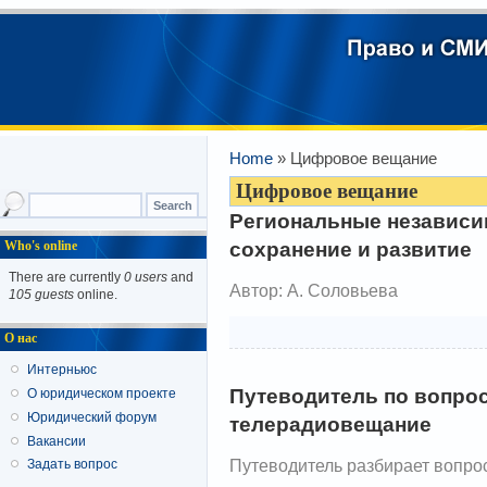
Home
» Цифровое вещание
Цифровое вещание
Региональные независи
сохранение и развитие
Who's online
There are currently
0 users
and
Автор: А. Соловьева
105 guests
online.
О нас
Интерньюс
Путеводитель по вопро
О юридическом проекте
Юридический форум
телерадиовещание
Вакансии
Путеводитель разбирает вопро
Задать вопрос