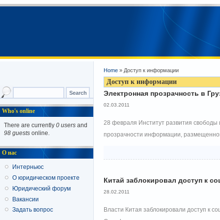
Home
» Доступ к информации
Доступ к информации
Электронная прозрачность в Гру
02.03.2011
Who's online
28 февраля Институт развития свободы 
There are currently
0 users
and
98 guests
online.
прозрачности информации, размещенной
О нас
Интерньюс
О юридическом проекте
Китай заблокировал доступ к со
Юридический форум
28.02.2011
Вакансии
Власти Китая заблокировали доступ к со
Задать вопрос