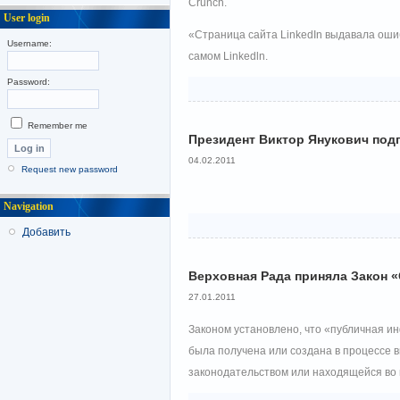
Crunch.
User login
«Страница сайта LinkedIn выдавала ошиб
Username:
самом Linkedln.
Password:
Remember me
Президент Виктор Янукович под
04.02.2011
Request new password
Navigation
Добавить
Верховная Рада приняла Закон 
27.01.2011
Законом установлено, что «публичная и
была получена или создана в процессе
законодательством или находящейся во 