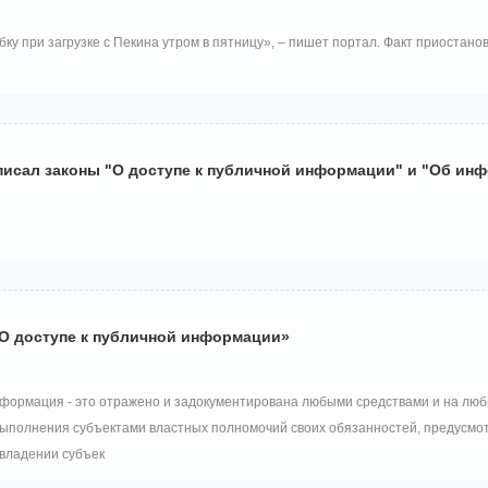
ку при загрузке с Пекина утром в пятницу», – пишет портал. Факт приостано
писал законы "О доступе к публичной информации" и "Об ин
«О доступе к публичной информации»
нформация - это отражено и задокументирована любыми средствами и на лю
 выполнения субъектами властных полномочий своих обязанностей, предусм
владении субъек