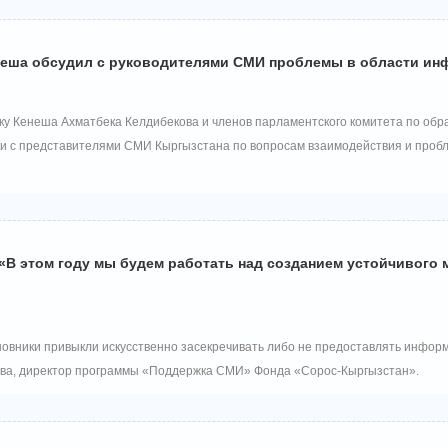
неша обсудил с руководителями СМИ проблемы в области и
у Кенеша Ахматбека Келдибекова и членов парламентского комитета по образ
и с представителями СМИ Кыргызстана по вопросам взаимодействия и проб
В этом году мы будем работать над созданием устойчивого м
новники привыкли искусственно засекречивать либо не предоставлять информац
ва, директор программы «Поддержка СМИ» Фонда «Сорос-Кыргызстан».