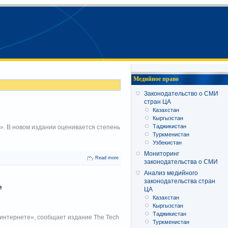
Медийное право
Законодательство о СМИ
стран ЦА
Казахстан
Кыргызстан
Таджикистан
». В новом издании оценивается степень
Туркменистан
Узбекистан
Мониторинг
Read more
законодательства о СМИ
Анализ медийного
законодательства стран
е
ЦА
Казахстан
Кыргызстан
Таджикистан
 интернете», сообщает издание The Tech
Туркменистан