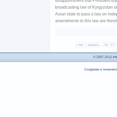
disappointment that President B
broadcasting law of Kyrgyzstan on
Asian state to pass a law on ind
amendments to this law are therefo
« first
‹ previous
…
76
77
© 2007-2012 In
Создание и техническ