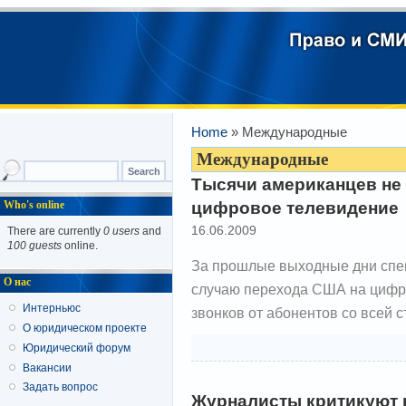
Home
» Международные
Международные
Тысячи американцев не
цифровое телевидение
Who's online
16.06.2009
There are currently
0 users
and
100 guests
online.
За прошлые выходные дни спец
О нас
случаю перехода США на цифр
Интерньюс
звонков от абонентов со всей 
О юридическом проекте
Юридический форум
Вакансии
Задать вопрос
Журналисты критикуют в