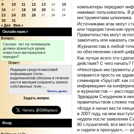
9
10
11
12
13
15
14
компьютеры передают инф
16
18
19
20
17
21
22
нажимал пользователь. В
р
23
24
25
26
27
28
29
инструментами шпионажа.
30
31
Источниками атак могут с
« Дек
Фев »
или террористические груп
Онлайн-юрист
Правительства могут испол
Вопрос:
замолчать или наказать св
Cколько лет на телеканале
Журналистам в
любой точк
должен храниться архив
по
обеспечению своей циф
новостных материалов и
передач?
Как лучше всего это сдела
действия? С
чего начать? 
Ответ:
«Некоторые инструменты д
Редакции средств массовой
информации (теле-,
опираются просто на
здрав
радиоканалов) обязаны в течение
семинаров «Spycraft: как 
шести месяцев сохранять записи
информации» на
конферен
собственных теле-,…
и
журналистов
— расследо
Читать далее
Эдвардом Сноуденом в
ию
Задать вопрос
правительством слежке «з
«Когда я
начал вести лекци
в
2007
году, на
мои выступл
недели после заявления С
Вход
80
слушателей, все места 
и
сидели в
проходах»,
— ра