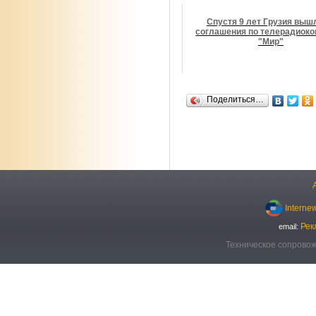
Спустя 9 лет Грузия выш
соглашения по телерадиок
"Мир"
Поделиться…
Interne
Рек
email:
Техническое сопровож