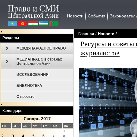
Новости
События
Законодател
Главная
/
Новости
/
Разделы
Ресурсы и советы 
МЕЖДУНАРОДНОЕ ПРАВО
журналистов
МЕДИАПРАВО в странах
Центральной Азии
ИССЛЕДОВАНИЯ
БИБЛИОТЕКА
О проекте
Календарь
Январь 2017
Пн
Вт
Ср
Чт
Пт
Сб
Вс
1
2
3
4
5
6
7
8