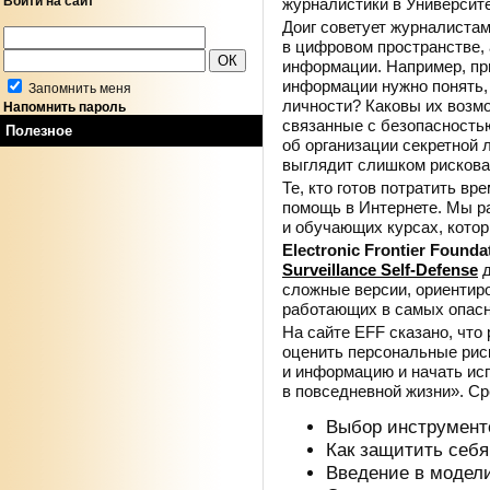
Войти на сайт
журналистики в
Университе
Доиг советует журналистам
в
цифровом пространстве, 
информации. Например, пр
информации нужно понять, 
Запомнить меня
личности? Каковы
их возм
Напомнить пароль
связанные с
безопасностью
Полезное
об
организации секретной 
выглядит слишком рисков
Те, кто готов потратить вре
помощь в
Интернете. Мы
р
и
обучающих курсах, котор
Electronic Frontier Founda
Surveillance Self-Defense
д
сложные версии, ориентир
работающих в
самых опасн
На
сайте EFF сказано, что
оценить персональные рис
и
информацию и
начать ис
в
повседневной жизни». Ср
Выбор инструмент
Как защитить себя
Введение в
модели