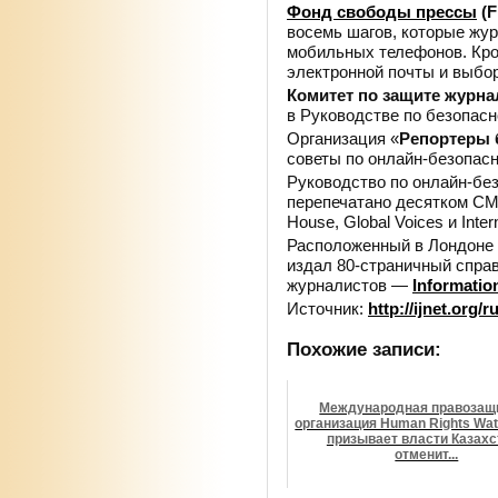
Фонд свободы прессы
(F
восемь шагов, которые жу
мобильных телефонов. Кром
электронной почты и
выбор
Комитет по
защите журна
в
Руководстве по
безопасн
Организация «
Репортеры 
советы по
онлайн-безопас
Руководство по
онлайн-бе
перепечатано десятком СМИ
House, Global Voices и
Inte
Расположенный в
Лондоне
издал 80-страничный спра
журналистов
—
Information
Источник:
http://ijnet.org/ru
Похожие записи:
Международная правозащ
организация Human Rights Wa
призывает власти Казахс
отменит...