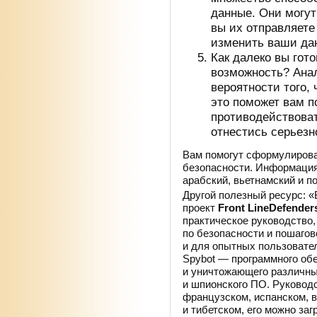
данные. Они могут
вы
их отправляете 
изменить ваши да
Как далеко вы
гот
возможность? Ана
вероятности того,
это поможет вам п
противодействова
отнестись серьезн
Вам помогут сформулиров
безопасности. Информация
арабский, вьетнамский и
по
Другой полезный ресурс: «
проект
Front LineDefenders
практическое руководство
по
безопасности и
пошагов
и
для опытных пользовател
Spybot
— программного об
и
уничтожающего различны
и
шпионского
ПО. Руководс
французском, испанском, в
и
тибетском, его можно заг