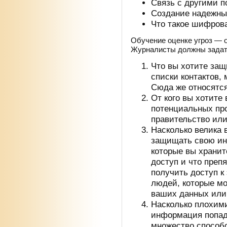
Связь с
другими п
Создание надежны
Что такое шифров
Обучение оценке угроз
— о
Журналисты должны задать
Что вы
хотите защ
списки контактов,
Сюда
же относятс
От
кого вы
хотите
потенциальных про
правительство или
Насколько велика 
защищать свою ин
которые вы
храните
доступ и
что преп
получить доступ к
людей, которые мо
ваших данных или
Насколько плохими
информация попад
множество способо