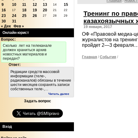
Главная
/
Новост
9
10
11
12
13
15
14
16
18
19
20
17
21
22
Тренинг по прав
23
24
25
26
27
28
29
казахоязычных 
30
31
« Дек
Фев »
19 января, 2017
Онлайн-юрист
ОФ «Правовой медиа-це
журналистов на тренинг
Вопрос:
пройдет 2—3 февраля
Cколько лет на телеканале
должен храниться архив
новостных материалов и
Главная
/
События
/
передач?
Ответ:
Редакции средств массовой
информации (теле-,
радиоканалов) обязаны в течение
шести месяцев сохранять записи
собственных теле-,…
Читать далее
Задать вопрос
Вход