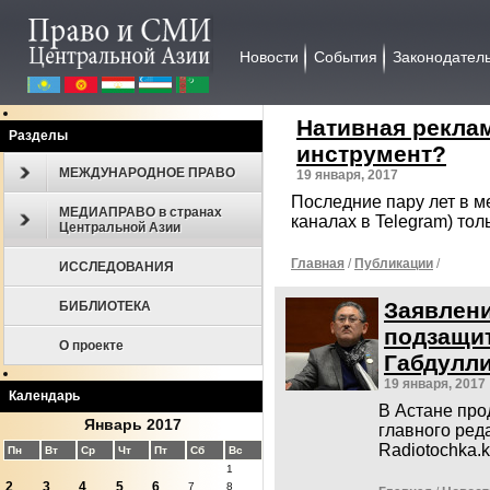
Новости
События
Законодател
Нативная рекла
Разделы
инструмент?
МЕЖДУНАРОДНОЕ ПРАВО
19 января, 2017
Последние пару лет в ме
МЕДИАПРАВО в странах
каналах в Telegram) то
Центральной Азии
Главная
/
Публикации
/
ИССЛЕДОВАНИЯ
Заявлен
БИБЛИОТЕКА
подзащит
О проекте
Габдулл
19 января, 2017
Календарь
В Астане про
Январь 2017
главного реда
Radiotochka.
Пн
Вт
Ср
Чт
Пт
Сб
Вс
1
2
3
4
5
6
7
8