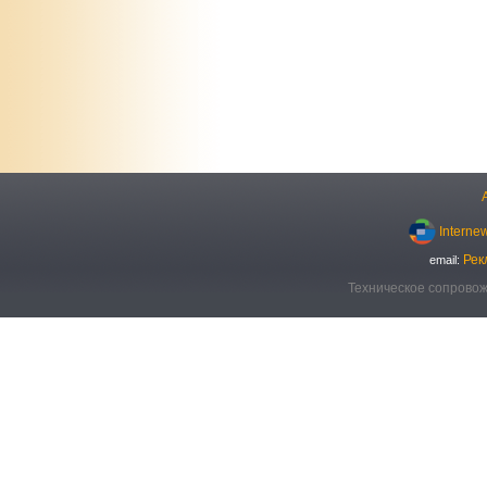
Interne
Рек
email:
Техническое сопровож