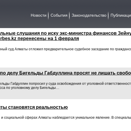
Новости
События
Законодательство
Публикац
льные слушания по иску экс-министра финансов Зейн
Forbes.kz перенесены на 1 февраля
ный суд Алматы отложил предварительное судебное заседание по гражданск
по делу Бигельды Габдуллина просят не лишать своб
льды Габдуллин попросил у суда освобождения от уголовной ответственности
сса по уголовному делу Бигельды…
чты становятся реальностью
й и социальной сферах Алматы наблюдается уникальное явление. В специал