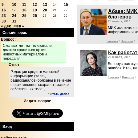
9
10
11
12
13
15
14
16
18
19
20
17
21
22
Абаев: МИК
23
24
25
26
27
28
29
блогеров
30
31
23 января, 2017
« Дек
Фев »
МИК исключило н
информации и к
Онлайн-юрист
Вопрос:
Главная
/
Новости
/
Cколько лет на телеканале
должен храниться архив
Как работа
новостных материалов и
23 января, 2017
передач?
Белорусская жур
Ответ:
ошибок. Итак, н
Редакции средств массовой
информации (теле-,
Главная
/
Новости
/
радиоканалов) обязаны в течение
шести месяцев сохранять записи
собственных теле-,…
Читать далее
Задать вопрос
Вход