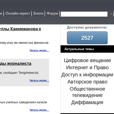
ии
Онлайн-юрист
Блоги
Форум
Доcтупно документов:
уллы Какимжанова к
2527
ому иску экс-министра финансов
Актуальные темы
Читать далее
Цифровое вещание
оды журналиста
Интернет и Право
Доступ к информации
, сообщает Tengrinews.kz.
Авторское право
Читать далее
Общественное
телевидение
Диффамация
ьных учебных заведениях начали
Читать далее