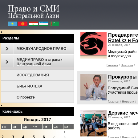
Предварите
Разделы
Ratel.kz и 
23 января, 2017
МЕЖДУНАРОДНОЕ ПРАВО
Медеуский район
и госдоходов…
МЕДИАПРАВО в странах
Центральной Азии
Главная
/
Новости
/
ИССЛЕДОВАНИЯ
Прокуроры 
23 января, 2017
БИБЛИОТЕКА
Подсудимый Биге
Участники проце
О проекте
Главная
/
Новости
/
Календарь
Дерзкие ме
23 января, 2017
Январь 2017
В педагогическо
Пн
Вт
Ср
Чт
Пт
Сб
Вс
работу…
1
2
3
4
5
6
7
8
Главная
/
Новости
/