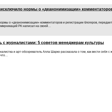
 исключило нормы о «деанонимизации» комментаторов
ормы о «деанонимизации» комментаторов и регистрации блогеров, передает 
оммуникаций РК написал на своей…
ть с журналистами: 5 советов менеджерам культуры
налистка и арт-обозреватель Алла Шарко рассказала о том, как вести себя с
а что…