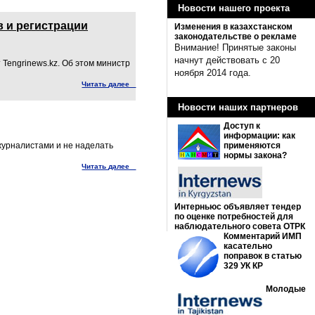
Новости нашего проекта
 и регистрации
Изменения в казахстанском
законодательстве о рекламе
Внимание! Принятые законы
начнут действовать с 20
Tengrinews.kz. Об этом министр
ноября 2014 года.
Читать далее
Новости наших партнеров
Доступ к
информации: как
 журналистами и не наделать
применяются
нормы закона?
Читать далее
Интерньюс объявляет тендер
по оценке потребностей для
наблюдательного совета ОТРК
Комментарий ИМП
касательно
поправок в статью
329 УК КР
Молодые