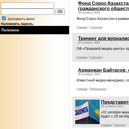
Фонд Сорос-Казахста
гражданского общест
30 октября, 2012
Фонд Сорос-Казахстан в рамка
Запомнить меня
Напомнить пароль
Главная
/
События
/
Полезное
Тренинг для журнали
30 октября, 2012
ОФ «Правовой медиа-центр» п
Главная
/
События
/
Арманжан Байтасов: 
30 октября, 2012
Известный медиа-менеджер, со
Главная
/
Публикации
/
Представит
30 октября, 2012
«31 октября мин
будет с 29 октяб
Главная
/
Новости
/