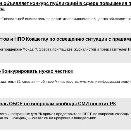
н объявляет конкурс публикаций в сфере повышения 
ва
х Специальной инициативы по развитию гражданского общества объявляет к
стов и НПО Кокшетау по освещению ситуации с правами
ри поддержке Фонда Ф. Эберта приглашает журналистов и представителей 
«Конкурировать нужно честно»
здатель «31 канала» — об идее Министерства культуры и информации вклю
ель ОБСЕ по вопросам свободы СМИ посетит РК
истр иностранных дел РК примет представителя ОБСЕ по вопросам свободы
ря по 1 ноября», — сказал он на брифинге в понедельник.