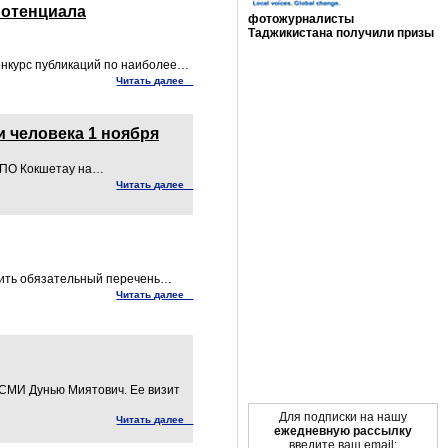
потенциала
фотожурналисты
Таджикистана получили призы
Мы в социальных сетях
онкурс публикаций по наиболее…
Читать далее
 человека 1 ноября
НПО Кокшетау на…
Читать далее
чить обязательный перечень…
Читать далее
 СМИ Дунью Миятович. Ее визит
Для подписки на нашу
Читать далее
ежедневную рассылку
введите ваш email: