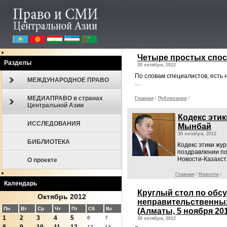
Четыре простых спос
Разделы
30 октября, 2012
По словам специалистов, есть
МЕЖДУНАРОДНОЕ ПРАВО
…
МЕДИАПРАВО в странах
Главная
/
Публикации
/
Центральной Азии
Кодекс эти
ИССЛЕДОВАНИЯ
Мынбай
30 октября, 2012
БИБЛИОТЕКА
Кодекс этики жу
поздравлении по
Новости-Казахст
О проекте
Главная
/
Новости
/
Календарь
Круглый стол по обс
Октябрь 2012
неправительственных
Пн
Вт
Ср
Чт
Пт
Сб
Вс
(Алматы, 5 ноября 201
1
2
3
4
5
6
7
30 октября, 2012
13
14