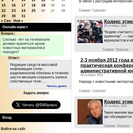
8
9
10
11
12
В связи с растущим интересом
15
16
17
18
19
20
21
22
23
24
25
Главная
/
События
/
26
27
28
29
30
31
« Сен
Ноя »
Кодекс этик
30 октября, 2012
Онлайн-юрист
“Кодекс считает
Вопрос:
ориентир”, — ск
Cколько лет на телеканале
журналистов и кл
должен храниться архив
новостных материалов и
Главная
/
Новости
/
передач?
Ответ:
2-3 ноября 2012 года
Редакции средств массовой
практическая конфер
информации (теле-,
административной юс
радиоканалов) обязаны в течение
30 октября, 2012
шести месяцев сохранять записи
собственных теле-,…
Наряду с известными экспертам
Читать далее
Главная
/
События
/
Задать вопрос
Кодекс эти
30 октября, 2012
Такое мнение вы
где обсуждается
Вход
Главная
/
Новости
/
Войти на сайт