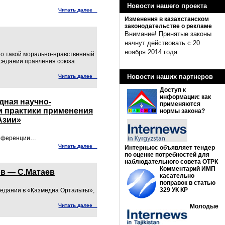
Новости нашего проекта
Читать далее
Изменения в казахстанском
законодательстве о рекламе
Внимание! Принятые законы
начнут действовать с 20
ноября 2014 года.
это такой морально-нравственный
аседании правления союза
Новости наших партнеров
Читать далее
Доступ к
информации: как
дная научно-
применяются
и практики применения
нормы закона?
Азии»
конференции…
Читать далее
Интерньюс объявляет тендер
по оценке потребностей для
наблюдательного совета ОТРК
Комментарий ИМП
ов — С.Матаев
касательно
поправок в статью
329 УК КР
седании в «Қазмедиа Орталығы»,
Читать далее
Молодые