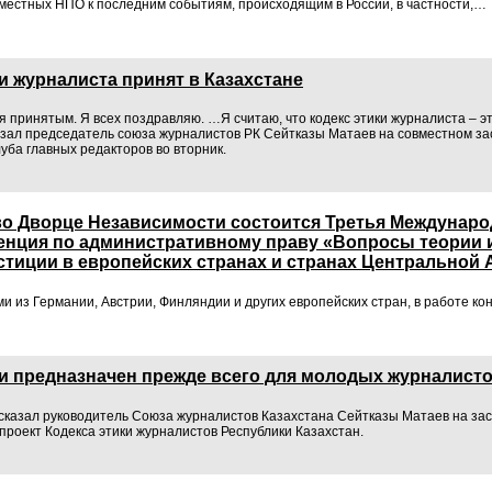
 местных НПО к последним событиям, происходящим в России, в частности,…
и журналиста принят в Казахстане
ся принятым. Я всех поздравляю. …Я считаю, что кодекс этики журналиста – 
азал председатель союза журналистов РК Сейтказы Матаев на совместном з
уба главных редакторов во вторник.
 во Дворце Независимости состоится Третья Междунаро
енция по административному праву «Вопросы теории 
тиции в европейских странах и странах Центральной 
и из Германии, Австрии, Финляндии и других европейских стран, в работе 
ки предназначен прежде всего для молодых журналист
сказал руководитель Союза журналистов Казахстана Сейтказы Матаев на за
 проект Кодекса этики журналистов Республики Казахстан.