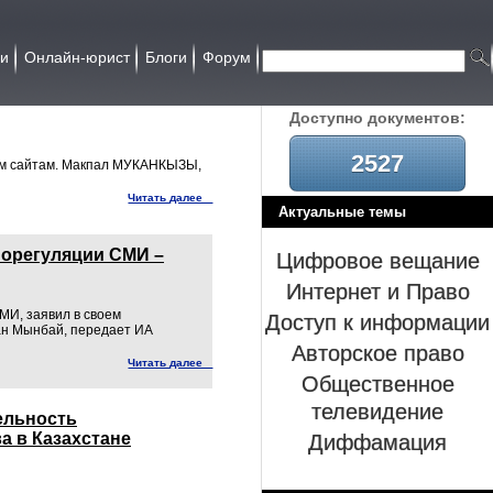
ии
Онлайн-юрист
Блоги
Форум
Доcтупно документов:
2527
ным сайтам. Макпал МУКАНКЫЗЫ,
Читать далее
Актуальные темы
Цифровое вещание
морегуляции СМИ –
Интернет и Право
Доступ к информации
МИ, заявил в своем
ан Мынбай, передает ИА
Авторское право
Читать далее
Общественное
телевидение
ельность
Диффамация
а в Казахстане