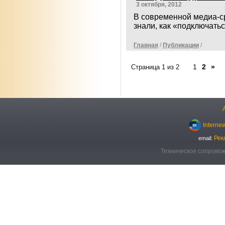
3 октября, 2012
В современной медиа-с
знали, как «подключатьс
Главная
/
Публикации
/
1
2
»
Страница 1 из 2
Interne
Рек
email:
Техническое сопровож