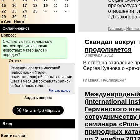
8
9
10
11
12
прокуратура 
15
16
17
18
19
20
21
отношении гл
22
23
24
25
26
27
28
«Джахоноро»
29
30
31
« Сен
Ноя »
Онлайн-юрист
Главная
/
Новост
Вопрос:
Скандал вокруг
Cколько лет на телеканале
должен храниться архив
продолжается
новостных материалов и
передач?
3 октября, 2012
Ответ:
В ответ на заявление п
Сергея Куянова о «режи
Редакции средств массовой
информации (теле-,
радиоканалов) обязаны в течение
Главная
/
Публикации
/
шести месяцев сохранять записи
собственных теле-,…
Читать далее
Международный 
Задать вопрос
(International Ins
Германского аг
сотрудничеству 
семинара «Роль
Вход
природных ката
Войти на сайт
по 2 нoября 2012