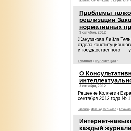
Главная
/
Онлайн-юрист
/
Кыргызстан
/
Проблемы толко
реализации Зако
нормативных пр
3 октября, 2012
Жанузакова Лейла Тель
отдела конституционно
и государственного 
Главная
/
Публикации
/
О Консультатив
интеллектуальн
3 октября, 2012
Решение Коллегии Евра
сентября 2012 года № 1
Главная
/
Законодательcтво
/
Казахста
Интернет-навык
каждый журнали