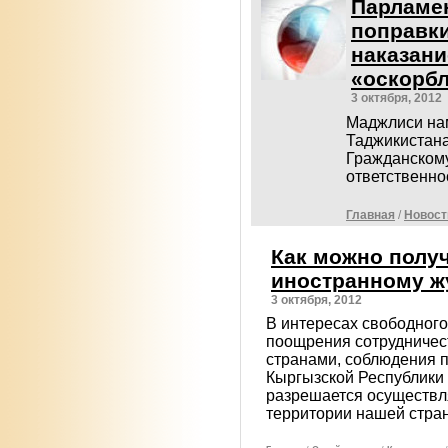
Парламе
поправк
наказани
«оскорб
3 октября, 2012
Маджлиси на
Таджикистана
Гражданскому
ответственно
Главная
/
Новост
Как можно полу
иностранному ж
3 октября, 2012
В интересах свободног
поощрения сотрудничест
странами, соблюдения 
Кыргызской Республики
разрешается осуществл
территории нашей стра