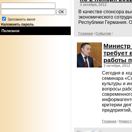
3 октября, 2012
В качестве спонсора в
экономического сотрудн
Запомнить меня
Республики Германия. 
Напомнить пароль
Полезное
Главная
/
События
/
Министр
требует 
работы 
3 октября, 2012
Сегодня в хо
семинара «С
культуры и 
вопросы раб
современног
информагентс
критерии дея
предприятий,
Главная
/
Новост