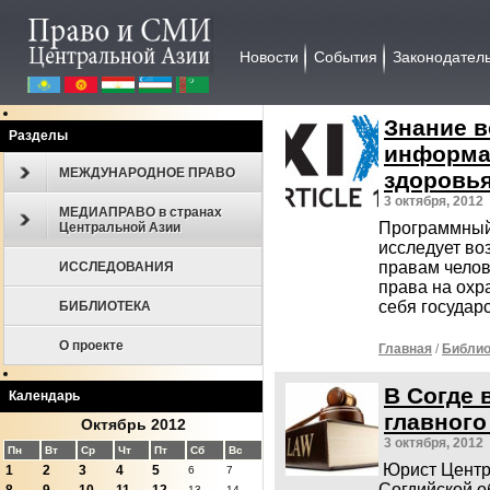
Новости
События
Законодател
Знание в
Разделы
информа
МЕЖДУНАРОДНОЕ ПРАВО
здоровь
3 октября, 2012
МЕДИАПРАВО в странах
Программный 
Центральной Азии
исследует во
правам челов
ИССЛЕДОВАНИЯ
права на охр
себя государс
БИБЛИОТЕКА
О проекте
Главная
/
Библио
В Согде 
Календарь
главного
Октябрь 2012
3 октября, 2012
Пн
Вт
Ср
Чт
Пт
Сб
Вс
Юрист Центр
1
2
3
4
5
6
7
Согдийской о
13
14