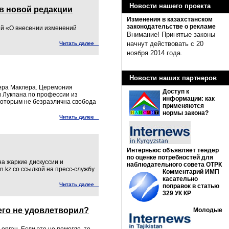
Новости нашего проекта
в новой редакции
Изменения в казахстанском
законодательстве о рекламе
ий «О внесении изменений
Внимание! Принятые законы
начнут действовать с 20
Читать далее
ноября 2014 года.
Новости наших партнеров
ера Маклера. Церемония
Доступ к
и Лукпана по профессии из
информации: как
которым не безразлична свобода
применяются
нормы закона?
Читать далее
Интерньюс объявляет тендер
по оценке потребностей для
на жаркие дискуссии и
наблюдательного совета ОТРК
.kz со ссылкой на пресс-службу
Комментарий ИМП
касательно
Читать далее
поправок в статью
329 УК КР
 его не удовлетворил?
Молодые
рган. Если это не помогло, то