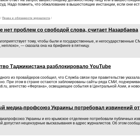
суд. Надо помнить, что обжалование в вышестоящие инстанции, если они ест
/
Права и обязанности журналиста
/
е нет проблем со свободой слова, считает Назарбаева
агоприятствует тому, чтобы были и государственные, и негосударственные СМ
, неплохо», — сказала она на брифинге в пятницу.
тво Таджикистана разблокировало YouTube
дного из провайдеров сообщил, что Служба связи при правительстве указала 
ано. При этом в стране остаются заблокированы сайты ряда СМИ, подчеркивае
ti.ru, агентство «Фергана», освещающее события в Центральной Азии, и ново
й медиа-профсоюз Украины потребовал извинений от
иапрофсоюз Украины и его крымское отделение потребовали публичных изв
ый допустил нецензурные высказывания в адрес журналистов. Об этом сообща