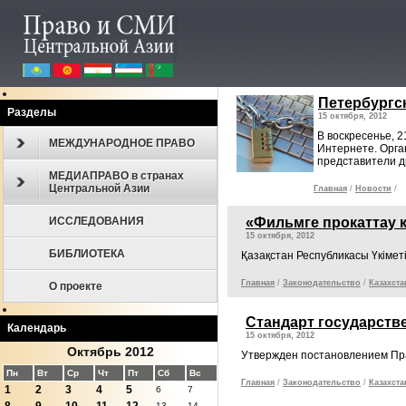
Петербургс
Разделы
15 октября, 2012
В воскресенье, 
МЕЖДУНАРОДНОЕ ПРАВО
Интернете. Орга
представители д
МЕДИАПРАВО в странах
Центральной Азии
Главная
/
Новости
/
ИССЛЕДОВАНИЯ
«Фильмге прокаттау к
15 октября, 2012
БИБЛИОТЕКА
Қазақстан Республикасы Үкімет
Главная
/
Законодательcтво
/
Казахста
О проекте
Стандарт государств
Календарь
15 октября, 2012
Октябрь 2012
Утвержден постановлением Пра
Пн
Вт
Ср
Чт
Пт
Сб
Вс
Главная
/
Законодательcтво
/
Казахста
1
2
3
4
5
6
7
13
14