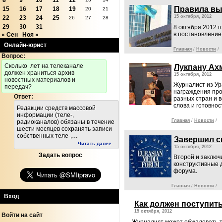
8
9
10
11
12
Правила вы
15
16
17
18
19
20
21
15 октября, 2012
22
23
24
25
26
27
28
29
30
31
8 октября 2012 
в постановление
« Сен
Ноя »
Онлайн-юрист
Главная
/
Новости
/
Вопрос:
Cколько лет на телеканале
Лукпану Ах
должен храниться архив
15 октября, 2012
новостных материалов и
Журналист из У
передач?
награждения про
Ответ:
разных стран и 
слова и готовнос
Редакции средств массовой
информации (теле-,
Главная
/
Новости
/
радиоканалов) обязаны в течение
шести месяцев сохранять записи
собственных теле-,…
Завершил с
Читать далее
15 октября, 2012
Задать вопрос
Второй и заключ
конструктивные 
форума.
Главная
/
Новости
/
Вход
Как должен поступить
15 октября, 2012
Войти на сайт
Журналист может обжаловать т