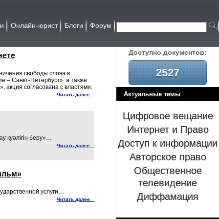
ии
Онлайн-юрист
Блоги
Форум
Доcтупно документов:
нете
2527
аничения свободы слова в
е – Санкт-Петербург», а также
, акция согласована с властями.
Актуальные темы
Читать далее
Цифровое вещание
Интернет и Право
ау куәлігін беру»…
Доступ к информации
Читать далее
Авторское право
Общественное
ильм»
телевидение
сударственной услуги…
Диффамация
Читать далее