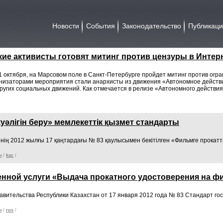
Новости
События
Законодательство
Публикац
кие активисты готовят митинг против цензуры в Интер
21 октября, на Марсовом поле в Санкт-Петербурге пройдет митинг против огр
низаторами мероприятия стали анархисты из движения «Автономное действи
ругих социальных движений. Как отмечается в релизе «Автономного действия»
уәлігін беру» мемлекеттік қызмет стандарты
інің 2012 жылғы 17 қаңтардағы № 83 қаулысымен бекітілген «Фильмге прокатт
н
/
kaz
/
енной услуги «Выдача прокатного удостоверения на ф
вительства Республики Казахстан от 17 января 2012 года № 83 Стандарт го
н
/
rus
/