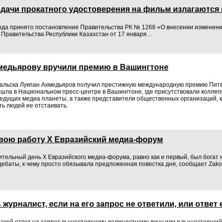
дачи прокатного удостоверения на фильм излагаются 
года принято постановление Правительства РК № 1268 «О внесении изменен
 Правительства Республики Казахстан от 17 января…
медьярову вручили премию в Вашингтоне
ральска Лукпан Ахмедьяров получил престижную международную премию Пит
шла в Национальном пресс-центре в Вашингтоне, где присутствовали коллег
ведущих медиа планеты, а также представители общественных организаций, 
ть людей ее отстаивать.
вою работу Х Евразийский медиа-форум
ительный день X Евразийского медиа-форума, равно как и первый, был богат 
дебаты, к чему просто обязывала предложенная повестка дня, сообщает Zakon
 журналист, если на его запрос не ответили, или ответ
акой ответ на запрос вышестоящему должностному лицу или в вышестоящий о