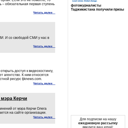
ь – обязательная первая ступень
фотожурналисты
Таджикистана получили призы
Читать далее
Мы в социальных сетях
И. И со свободой СМИ у нас в
Читать далее
открыть доступ к видеохостингу,
т агентство. К ним относятся
стной ресурс tjknews.com.
Читать далее
 мэра Керчи
инений от мэра Керчи Олега
ется на сайте организации.
Читать далее
Для подписки на нашу
ежедневную рассылку
введите ваш email: