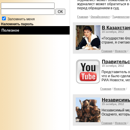
журналист может обратиться в 
перед обращением в суд.
Главная
/
Онлайн-юрист
/
Таджикистан
Запомнить меня
Напомнить пароль
В Казахстан
Полезное
15 октября, 2012
«Государство бл
стране, я считаю
Главная
/
Новости
/
Правительс
15 октября, 2012
Представитель о
что и было сдел
РИА Новости, ves
Главная
/
Новости
/
Независимы
15 октября, 2012
Независимый мед
Осадчего, котор
Главная
/
Новости
/