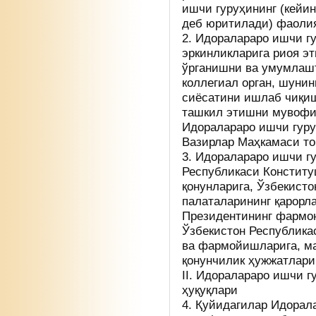
ишчи гуруҳининг (кейи
деб юритилади) фаолия
2. Идоралараро ишчи гу
эркинликларига риоя э
ўрганишни ва умумлаш
коллегиал орган, шунин
сиёсатини ишлаб чиқиш
ташкил этишни мувофи
Идоралараро ишчи гуру
Вазирлар Маҳкамаси то
3. Идоралараро ишчи г
Республикаси Конститу
қонунларига, Ўзбекист
палаталарининг қарорл
Президентининг фармон
Ўзбекистон Республика
ва фармойишларига, ма
қонунчилик ҳужжатлари
II. Идоралараро ишчи 
ҳуқуқлари
4. Қуйидагилар Идорал