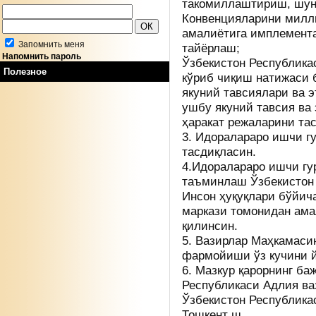
такомиллаштириш, шун
Конвенцияларини милли
амалиётига имплемент
Запомнить меня
тайёрлаш;
Напомнить пароль
Ўзбекистон Республика
Полезное
кўриб чиқиш натижаси 
якуний тавсиялари ва 
ушбу якуний тавсия ва
ҳаракат режаларини та
3. Идоралараро ишчи г
тасдиқласин.
4.Идоралараро ишчи гу
таъминлаш Ўзбекистон 
Инсон ҳуқуқлари бўйич
маркази томонидан ам
қилинсин.
5. Вазирлар Маҳкамаси
фармойиши ўз кучини й
6. Мазкур қарорнинг б
Республикаси Адлия ва
Ўзбекистон Республик
Тошкент ш.,