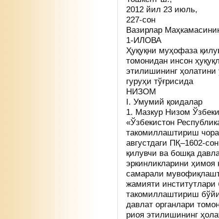
2012 йил 23 июль,
227-сон
Вазирлар Маҳкамасинин
1-ИЛОВА
Ҳуқуқни муҳофаза қилу
томонидан инсон ҳуқуқл
этилишининг ҳолатини
гуруҳи тўғрисида
НИЗОМ
I. Умумий қоидалар
1. Мазкур Низом Ўзбек
«Ўзбекистон Республик
такомиллаштириш чора-
августдаги ПҚ–1602-со
қилувчи ва бошқа давла
эркинликларини ҳимоя
самарали мувофиқлашт
жамияти институтлари 
такомиллаштириш бўйи
давлат органлари томон
риоя этилишининг ҳола