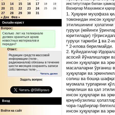
институтлари билан ҳамко
13
14
15
16
17
18
19
Вазирлар Маҳкамаси
қарор
20
21
22
23
24
25
26
27
28
29
30
31
1. Ҳуқуқни муҳофаза қи
« Дек
Фев »
томонидан инсон ҳуқуқл
Онлайн-юрист
этилишининг ҳолатини
Вопрос:
гуруҳи (кейинги ўринл
Cколько лет на телеканале
юритилади) тўғрисидаг
должен храниться архив
гуруҳи таркиби
ва 2-и
1
новостных материалов и
передач?
* 2-илова берилмайди.
Ответ:
2. Қуйидагилар Идорал
Редакции средств массовой
асосий йўналишлари ва
информации (теле-,
инсон ҳуқуқлари ва эр
радиоканалов) обязаны в течение
шести месяцев сохранять записи
масалаларни ўрганиш 
собственных теле-,…
ҳуқуқлари ва эркинлик
Читать далее
солиш ва бошқа шафқат
Задать вопрос
муомала турларини қўл
чиқилиши ва ҳал этили
инсон ҳуқуқлари ва эрк
қонунбузилиш ҳолатлар
Вход
чора-тадбирлар белгил
инсон ҳуқуқлари ва эр
Войти на сайт