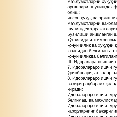
маълумотларни ҳуқуқни
органлари, шунингдек 
олиш;
инсон ҳуқуқ ва эркинл
маълумотларни ваколат
шунингдек ҳаракатлари
бузилиши аниқланган ш
тўғрисида илтимоснома
қонунчилик ва ҳуқуқни
юзасидан белгиланган 
қонунчиликда белгилан
III. Идоралараро ишчи
7. Идоралараро ишчи гу
ўринбосари, аъзолар ва
8. Идоралараро ишчи г
вазири раҳбарлик қилад
киради:
Идоралараро ишчи гуру
белгилаш ва мажлисла
Идоралараро ишчи гуру
қарорларнинг бажарили
Идоралараро ишчи гуру