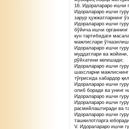
16. Идоралараро ишчи г
Идоралараро ишчи гуру
зарур ҳужжатларнинг ў
Идоралараро ишчи гур
бўйича ишчи органнинг
кун тартибидаги масал
мажлислари ўтказилиш
Идоралараро ишчи гуру
муддатлари ва жойини,
рўйхатини келишади;
Идоралараро ишчи гуру
шахсларни мажлиснинг 
тўғрисида хабардор қи
Идоралараро ишчи гуру
олиб боради ва унинг 
Идоралараро ишчи гуру
Идоралараро ишчи гуру
расмийлаштиради ва та
Идоралараро ишчи гуру
ташкилотларга юборади
V. Идоралараро ишчи г