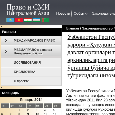
Новости
События
Законодател
Главная
/
Законодательcтво
Разделы
Ўзбекистон Респу
МЕЖДУНАРОДНОЕ ПРАВО
қарори «Ҳуқуқни 
МЕДИАПРАВО в странах
давлат органлари 
Центральной Азии
эркинликларига р
ИССЛЕДОВАНИЯ
ўрганиш бўйича и
БИБЛИОТЕКА
тўғрисидаги низо
О проекте
Ўзбекистон Республикаси 
Календарь
Адлия вазирлиги фаолияти
Январь 2014
тўғрисида» 2011 йил 23 ав
юзасидан, шунингдек инсон
Пн
Вт
Ср
Чт
Пт
Сб
Вс
қилишда ҳуқуқни муҳофаза
1
2
3
4
5
мувофиқлаштириш ва уларн
6
8
9
10
7
11
12