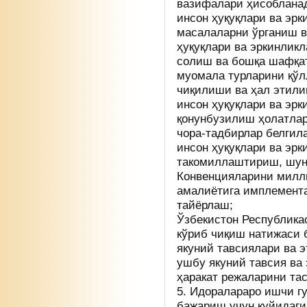
вазифалари ҳисоблана
инсон ҳуқуқлари ва эр
масалаларни ўрганиш 
ҳуқуқлари ва эркинлик
солиш ва бошқа шафқат
муомала турларини қўл
чиқилиши ва ҳал этили
инсон ҳуқуқлари ва эрк
қонунбузилиш ҳолатлар
чора-тадбирлар белгил
инсон ҳуқуқлари ва эр
такомиллаштириш, шун
Конвенцияларини милли
амалиётига имплемент
тайёрлаш;
Ўзбекистон Республика
кўриб чиқиш натижаси 
якуний тавсиялари ва 
ушбу якуний тавсия ва
ҳаракат режаларини та
5. Идоралараро ишчи г
бажариш учун қуйидаги