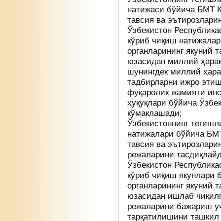
натижаси бўйича БМТ К
тавсия ва эътирозларин
Ўзбекистон Республика
кўриб чиқиш натижала
органларининг якуний 
юзасидан миллий ҳара
шунингдек миллий ҳара
тадбирларни ижро этиш
фуқаролик жамияти ин
ҳуқуқлари бўйича Ўзбе
кўмаклашади;
Ўзбекистоннинг тегишл
натижалари бўйича БМТ
тавсия ва эътирозлари
режаларини тасдиқлайд
Ўзбекистон Республика
кўриб чиқиш якунлари 
органларининг якуний 
юзасидан ишлаб чиқилг
режаларини бажариш у
тарқатилишини ташкил 