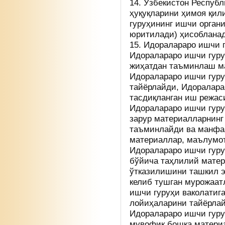
14. Ўзбекистон Респуб
ҳуқуқларини ҳимоя қи
гуруҳининг ишчи органи
юритилади) ҳисобланад
15. Идоралараро ишчи 
Идоралараро ишчи гур
жиҳатдан таъминлаш м
Идоралараро ишчи гуру
тайёрлайди, Идоралара
тасдиқланган иш режа
Идоралараро ишчи гуру
зарур материалларнинг
таъминлайди ва манфа
материаллар, маълумот
Идоралараро ишчи гуру
бўйича таҳлилий мате
ўтказилишини ташкил э
келиб тушган мурожаат
ишчи гуруҳи ваколатиг
лойиҳаларини тайёрлай
Идоралараро ишчи гуру
мувофиқ бошқа материа