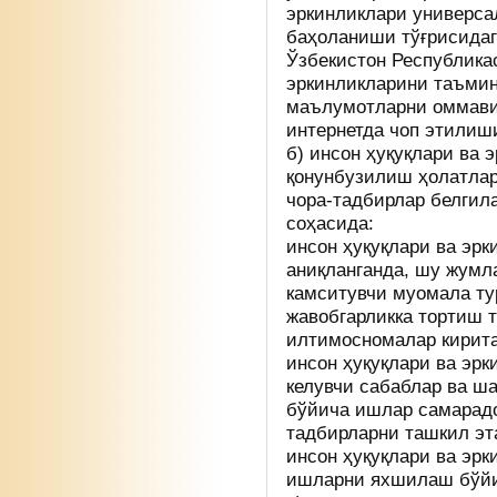
эркинликлари универса
баҳоланиши тўғрисида
Ўзбекистон Республика
эркинликларини таъмин
маълумотларни оммави
интернетда чоп этилиш
б) инсон ҳуқуқлари ва 
қонунбузилиш ҳолатлар
чора-тадбирлар белгил
соҳасида:
инсон ҳуқуқлари ва эр
аниқланганда, шу жумл
камситувчи муомала ту
жавобгарликка тортиш т
илтимосномалар кирит
инсон ҳуқуқлари ва эр
келувчи сабаблар ва ш
бўйича ишлар самарад
тадбирларни ташкил эт
инсон ҳуқуқлари ва эр
ишларни яхшилаш бўйи