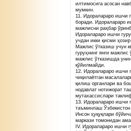
илтимосига асосан нав
мумкин.
11. Идоралараро ишчи 
боради. Идоралараро и
мажлисни раҳбар ўрин
Идоралараро ишчи гуру
учдан икки қисми ҳозир
Мажлис ўтказиш учун 
гуруҳнинг янги мажлис 
мажлис ўтказишда унин
қўйилмайди.
12. Идоралараро ишчи 
чиқилаётган масалалар
қилиш органлари ва бо
нодавлат нотижорат та
мутахассислари такли
13. Идоралараро ишчи 
таъминлаш Ўзбекистон 
Инсон ҳуқуқлари бўйич
маркази томонидан ама
IV. Идоралараро ишчи г