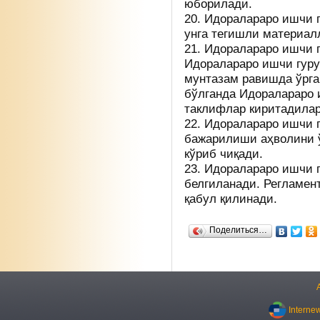
юборилади.
20. Идоралараро ишчи г
унга тегишли материал
21. Идоралараро ишчи 
Идоралараро ишчи гур
мунтазам равишда ўрга
бўлганда Идоралараро 
таклифлар киритадилар
22. Идоралараро ишчи г
бажарилиши аҳволини 
кўриб чиқади.
23. Идоралараро ишчи 
белгиланади. Регламен
қабул қилинади.
Поделиться…
Interne