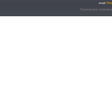
Рек
email:
Техническое сопровож