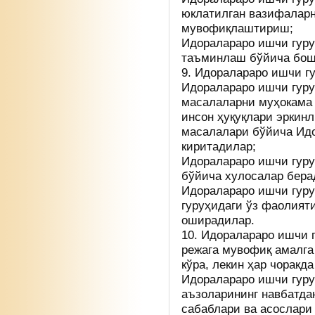
юклатилган вазифалар
мувофиқлаштириш;
Идоралараро ишчи гур
таъминлаш бўйича бош
9. Идоралараро ишчи г
Идоралараро ишчи гуру
масалаларни муҳокама 
инсон ҳуқуқлари эркин
масалалари бўйича Идо
киритадилар;
Идоралараро ишчи гуру
бўйича хулосалар бера
Идоралараро ишчи гур
гуруҳидаги ўз фаолият
оширадилар.
10. Идоралараро ишчи 
режага мувофиқ амалга
кўра, лекин ҳар чоракд
Идоралараро ишчи гуру
аъзоларининг навбатда
сабаблари ва асослари