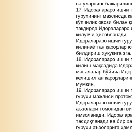
ва уларнинг бажарили
17. Идоралараро ишчи 
гуруҳининг мажлисда қ
кўпчилик овози билан қ
тақдирда Идоралараро 
қилувчи ҳисобланади.
Идоралараро ишчи гуру
қилинаётган қарорлар 
билдириш ҳуқуқига эга.
18. Идоралараро ишчи г
қилиш мақсадида Идора
масалалар бўйича Идор
келишилган қарорларин
мумкин.
19. Идоралараро ишчи 
гуруҳи мажлиси прото
Идоралараро ишчи гуру
аъзолари томонидан ви
имзоланади, Идоралара
тасдиқланади ва бир ҳ
гуруҳи аъзоларига ҳам