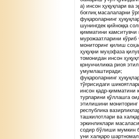
а) инсон ҳуқуқлари ва 
боғлиқ масалаларни ў
фуқароларнинг ҳуқуқла
шунингдек қийноққа со
қимматини камситувчи 
мурожаатларини кўриб
мониторинг қилиш соҳа
ҳуқуқни муҳофаза қилу
томонидан инсон ҳуқуқ
қонунчиликка риоя эти
умумлаштиради;
фуқароларнинг ҳуқуқла
тўғрисидаги шикоятлар
инсон қадр-қимматини 
турларини қўллашга ои
этилишини мониторинг 
республика вазирликла
ташкилотлари ва халқа
эркинликлари масаласи
содир бўлиши мумкин б
уни халқаро шартномала