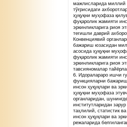
мажлисларида миллий 
тўғрисидаги ахборотла
ҳуқуқни муҳофаза қилув
фуқаролик жамияти инс
эркинликларига риоя э
тегишли даврий ахборо
Конвенциявий органлар
бажариш юзасидан мил
асосида ҳуқуқни муҳофа
фуқаролик жамияти инс
эркинликларига риоя э
тавсияномалар тайёрла
6. Идоралараро ишчи г
функцияларни бажаришд
инсон ҳуқуқлари ва эр
ҳуқуқни муҳофаза этув
органларидан, шунингд
институтларидан зару
таҳлилий, статистик в
инсон ҳуқуқлари ва эр
режаларида белгиланга