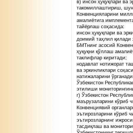
в) инсон ҳуқуқлари ва 
такомиллаштириш, шун
Конвенцияларини милли
амалиётига имплемент
тайёрлаш соҳасида:
инсон ҳуқуқлари ва эрк
доимий таҳлил қилади
БМТнинг асосий Конвен
ҳуқуқни қўллаш амалиё
таклифлар киритади;
нодавлат нотижорат та
ва эркинликлари соҳаси
натижаларини ўрганади
Ўзбекистон Республика
этилиши мониторингини
г) Ўзбекистон Республ
маърузаларини кўриб 
Конвенциявий органлар
эътирозларини кўриб ч
эътирозларнинг ижроси
тасдиқлаш ва монитори
Ўзбекистоннинг тегишл