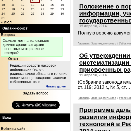
Положение о по
10
11
12
13
14
15
16
17
18
19
20
21
22
23
информации, уче
24
25
26
27
28
29
30
31
государственны
« Июл
15 апреля, 2014
Онлайн-юрист
Полную версию докумен
Вопрос:
Cколько лет на телеканале
Главная
/
Законодательcтво
/
Узбекист
должен храниться архив
новостных материалов и
передач?
Об утверждении 
Ответ:
систематизации
Редакции средств массовой
присвоенных ра
информации (теле-,
радиоканалов) обязаны в течение
15 апреля, 2014
шести месяцев сохранять записи
(Собрание законодательс
собственных теле-,…
Читать далее
ст. 119; 2012 г., № 5, ст…
Задать вопрос
Главная
/
Законодательcтво
/
Узбекист
Программа даль
развития инфо
Вход
технологий в Ре
Войти на сайт
2014 годы