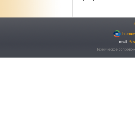
Interne
Рек
email:
Техническое сопровож