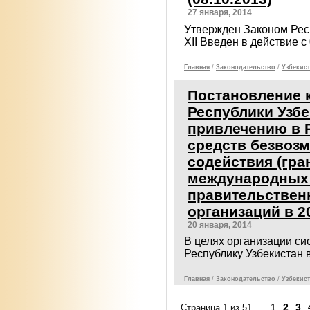
27 января, 2014
Утвержден Законом Респу
XII Введен в действие с
Главная
/
Законодательcтво
/
Узбекист
Постановление 
Республики Узбе
привлечению в 
средств безвозм
содействия (гра
международных
правительствен
организаций в 2
20 января, 2014
В целях организации си
Республику Узбекистан 
Главная
/
Законодательcтво
/
Узбекист
1
2
3
Страница 1 из 51