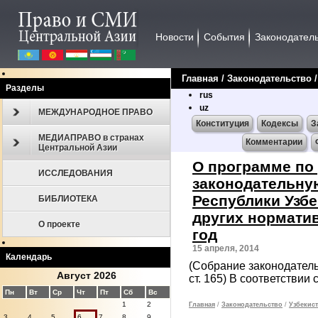
Новости
События
Законодател
Главная
/
Законодательcтво
Разделы
rus
uz
МЕЖДУНАРОДНОЕ ПРАВО
Конституция
Кодексы
З
МЕДИАПРАВО в странах
Комментарии
Центральной Азии
О программе по 
ИССЛЕДОВАНИЯ
законодательну
Республики Узбе
БИБЛИОТЕКА
других норматив
О проекте
год
15 апреля, 2014
Календарь
(Собрание законодательс
Август 2026
ст. 165) В соответстви
Пн
Вт
Ср
Чт
Пт
Сб
Вс
1
2
Главная
/
Законодательcтво
/
Узбекист
3
4
5
6
7
8
9