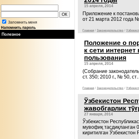
15 апреля, 2014
Приложение к постанов
от 21 марта 2012 год
Запомнить меня
Напомнить пароль
Главная
/
Законодательcтво
/
Узбекист
Полезное
Положение о по
к сети интернет
пользования
15 апреля, 2014
(Собрание законодательс
ст. 350; 2010 г., № 50, ст
Главная
/
Законодательcтво
/
Узбекист
Ўзбекистон Рес
жавобгарлик тўғ
27 января, 2014
Ўзбекистон Республикаси
мувофиқ тасдиқланган 0
киритилган Ўзбекистон