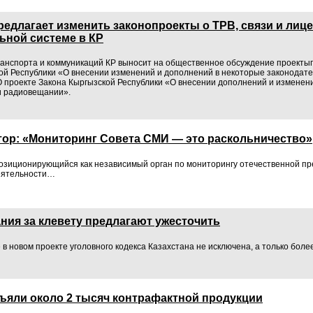
редлагает изменить законопроекты о ТРВ, связи и лиц
ьной системе в КР
анспорта и коммуникаций КР выносит на общественное обсуждение проекты
ой Республики «О внесении изменений и дополнений в некоторые законодат
О проекте Закона Кыргызской Республики «О внесении дополнений и изменени
и радиовещании».
тор: «Мониторинг Совета СМИ — это раскольничество»
озиционирующийся как независимый орган по мониторингу отечественной пр
еятельности…
ния за клевету предлагают ужесточить
 в новом проекте уголовного кодекса Казахстана не исключена, а только бол
зъяли около 2 тысяч контрафактной продукции