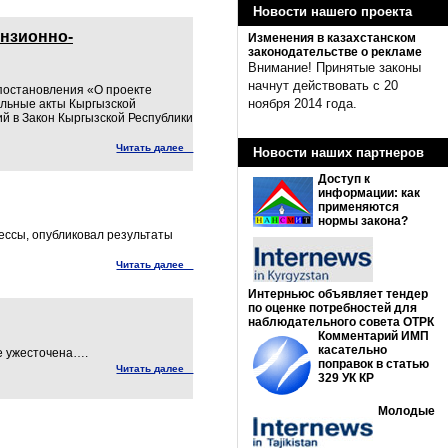
Новости нашего проекта
ензионно-
Изменения в казахстанском
законодательстве о рекламе
Внимание! Принятые законы
начнут действовать с 20
постановления «О проекте
ноября 2014 года.
ельные акты Кыргызской
й в Закон Кыргызской Республики
Читать далее
Новости наших партнеров
Доступ к
информации: как
применяются
нормы закона?
ессы, опубликовал результаты
Читать далее
Интерньюс объявляет тендер
по оценке потребностей для
наблюдательного совета ОТРК
Комментарий ИМП
касательно
ее ужесточена….
поправок в статью
Читать далее
329 УК КР
Молодые