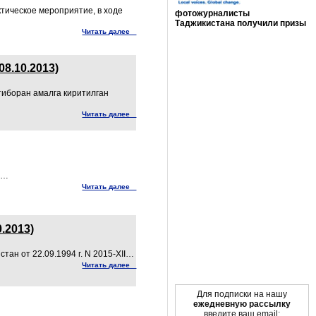
тическое мероприятие, в ходе
фотожурналисты
Таджикистана получили призы
Читать далее
Мы в социальных сетях
8.10.2013)
ътиборан амалга киритилган
Читать далее
а…
Читать далее
.2013)
ан от 22.09.1994 г. N 2015-XII…
Читать далее
Для подписки на нашу
ежедневную рассылку
введите ваш email: