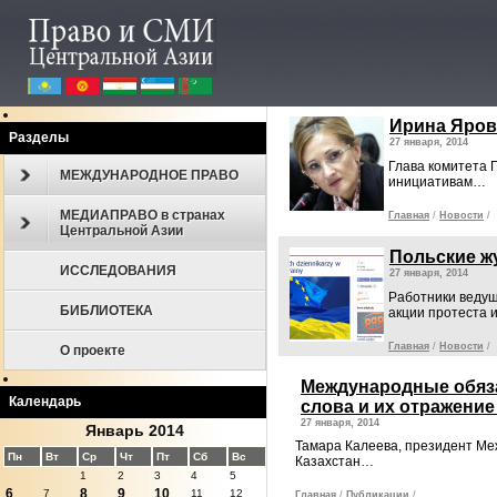
Ирина Яров
Разделы
27 января, 2014
Глава комитета 
МЕЖДУНАРОДНОЕ ПРАВО
инициативам…
МЕДИАПРАВО в странах
Главная
/
Новости
/
Центральной Азии
Польские ж
ИССЛЕДОВАНИЯ
27 января, 2014
Работники ведущ
БИБЛИОТЕКА
акции протеста 
Главная
/
Новости
/
О проекте
Международные обяза
Календарь
слова и их отражение
27 января, 2014
Январь 2014
Тамара Калеева, президент М
Пн
Вт
Ср
Чт
Пт
Сб
Вс
Казахстан…
1
2
3
4
5
6
8
9
10
7
11
12
Главная
/
Публикации
/