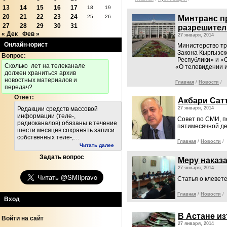
13
14
15
16
17
18
19
20
21
22
23
24
25
26
Минтранс п
27
28
29
30
31
разрешител
« Дек
Фев »
27 января, 2014
Онлайн-юрист
Министерство тр
Закона Кыргызск
Вопрос:
Республики» и «
Cколько лет на телеканале
«О телевидении 
должен храниться архив
новостных материалов и
Главная
/
Новости
/
передач?
Ответ:
Акбари Сат
Редакции средств массовой
27 января, 2014
информации (теле-,
Совет по СМИ, п
радиоканалов) обязаны в течение
пятимесячной д
шести месяцев сохранять записи
собственных теле-,…
Главная
/
Новости
/
Читать далее
Задать вопрос
Меру наказа
27 января, 2014
Статья о клевете
Главная
/
Новости
/
Вход
В Астане и
Войти на сайт
27 января, 2014