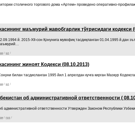
ритории столичного торгового дома «Артем» проведено оперативно-профилак
асининг маъмурий жавобгарлик тўғрисидаги кодекси (0
2.09.1994 й. 2015-XII-сон Қонунига мувофиқ тасдиқланган 01.04.1995 й.дан э
 маъмурий…
ан
/
uz
/
асининг жиноят Кодекси (08.10.2013)
 Єонуни билан тасдиєланган 1995 йил 1 апрелдан кучга кирган Мазкур Кодексг
ан
/
uz
/
бекистан об административной ответственности ( 08.10
об административной ответственности Утвержден Законом Республики Узбекист
ан
/
rus
/