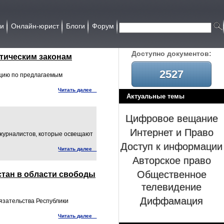
ии
Онлайн-юрист
Блоги
Форум
Доcтупно документов:
тическим законам
2527
ацию по предлагаемым
Читать далее
Актуальные темы
Цифровое вещание
Интернет и Право
 журналистов, которые освещают
Доступ к информации
Читать далее
Авторское право
Общественное
стан в области свободы
телевидение
Диффамация
зательства Республики
Читать далее