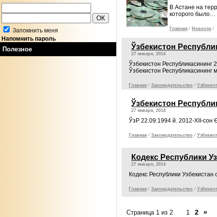
В Астане на тер
которого было…
Главная
/
Новости
/
Запомнить меня
Напомнить пароль
Ўзбекистон Республик
Полезное
27 января, 2014
Ўзбекистон Республикасининг 2
Ўзбекистон Республикасининг
Главная
/
Законодательcтво
/
Узбекист
Ўзбекистон Республик
27 января, 2014
ЎзР 22.09.1994 й. 2012-XII-сон
Главная
/
Законодательcтво
/
Узбекист
Кодекс Республики Уз
27 января, 2014
Кодекс Республики Узбекистан 
Главная
/
Законодательcтво
/
Узбекист
1
2
»
Страница 1 из 2