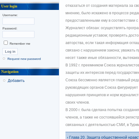
отказаться от создания материала за св
User login
мнению, было искажено в процессе реда
Username:
предоставленными ему в соответствии с
Журналист обязан: осуществлять програ
Password:
редакционным уставом; проверять дост
авторства, если такая информация оглаш
Remember me
связано с нарушением закона; уважать 
несет также иные обязанности, вытекаю
Request new password
В 1992 г. преемником Союза журналисто
Navigation
защиты их интересов перед государств
Союза бессменно является главный реда
Добавить
руководящих органов Союза фигурирует 
нарушения принципов и норм журналистск
своих членов.
В 2000 г. была сделана попытка создани
членов, а также не состоявшейся регист
связанных с деятельностью СМИ, в Турк
‹ Глава 20. Защита общественной нрав