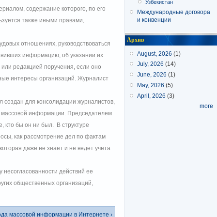
Узбекистан
ериалом, содержание которого, по его
Международные договора
и конвенции
ьзуется также иными правами,
Архив
рудовых отношениях, руководствоваться
August, 2026
(1)
авивших информацию, об указании их
July, 2026
(14)
 или редакцией поручения, если оно
June, 2026
(1)
нные интересы организаций. Журналист
May, 2026
(5)
April, 2026
(3)
л создан для консолидации журналистов,
more
тв массовой информации. Председателем
 кто бы он ни был. В структуре
осы, как рассмотрение дел по фактам
оторая даже не знает и не ведет учета
у несогласованности действий ее
ругих общественных организаций,
ода массовой информации в Интернете ›