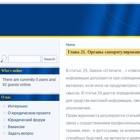
Home
Глава 21. Органы саморегулирован
Who's online
В статье. 25, Закона «О печати…» отмеч
информации допускается при соблюдении
There are currently
0 users
and
91 guests
online.
материал, если иное не предусмотрено 
смысла. В статье 29 дается определени
О нас
для средства массовой информации, св
Интерньюс
уполномочию.
О юридическом проекте
Права журналиста регулируются статьей
Юридический форум
связи с осуществлением профессиональн
Вакансии
техники, кино - и фотосъемку, за исклю
Задать вопрос
стихийных бедствий, на митингах и демо