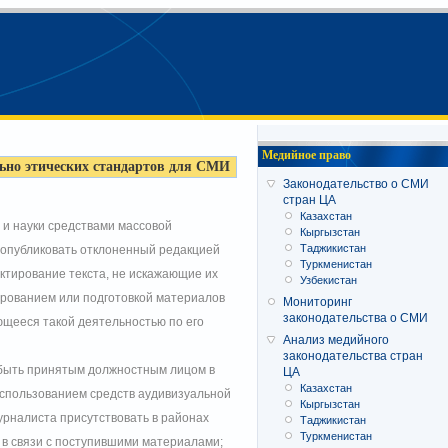
Медийное право
льно этических стандартов для СМИ
Законодательство о СМИ
стран ЦА
Казахстан
 и науки средствами массовой
Кыргызстан
Таджикистан
 опубликовать отклоненный редакцией
Туркменистан
ктирование текста, не искажающие их
Узбекистан
ированием или подготовкой материалов
Мониторинг
законодательства о СМИ
щееся такой деятельностью по его
Анализ медийного
законодательства стран
 быть принятым должностным лицом в
ЦА
Казахстан
использованием средств аудивизуальной
Кыргызстан
урналиста присутствовать в районах
Таджикистан
Туркменистан
 в связи с поступившими материалами;