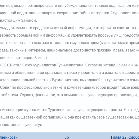
оей подписью, противоречащего его убеждениям; снять свою подпись под мат
кционной подготовки; оговорить сохранение тайны авторства. Журналист пол
 настоящим Законом.
мму деятельности средства массовой информации, с которым он состоит в т
оверность сообщаемой им информации; удовлетворять просьбы лиц, предост
ается впервые; отказаться от данного ему редактором (главным редактором)
права, законные интересы, национальное достоинство граждан, права и зако
щие из настоящего Закона.
в СССР стал Союз журналистов Туркменистана. Согласно Уставу Союза он бы
енными и общественными органами, а также учредителей и издателей средс
ктор национальной газеты «Туркменистан», выходящей на туркменском языке,
Совет по профессиональной этике, в компетенцию которой входят такие вопр
ой этики. Однако, фактически, это номинально существующая организация, к
я Ассоциации журналистов Туркменистана, существующая на гранты. Но в вид
рации как общественной организации, она прекратила свое существование. Д
менистане не существует.
ственности
up
Глава 22. Своб