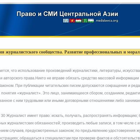
ия журналистского сообщества. Развитие профессиональных и мора
ается, что использование произведений журналистики, литературы, искусства
 авторского права.Никто не вправе обязать средство массовой информации
Законом. При публикации читательских писем допускаются сокращение и реда
е понятия «журналист». Это лицо, занимающееся сбором, созданием, редакт
язанное с ним трудовыми или иными договорными отношениями либо занимаю
 30 Журналист имеет право: искать, получать, распространять информацию;
ых журналистских обязанностей; производить любые записи, в том числе с 
чением случаев, предусмотренных законом; по предъявлению удостоверения ж
нстрациях; обращаться к специалистам при проверке фактов и обстоятельств