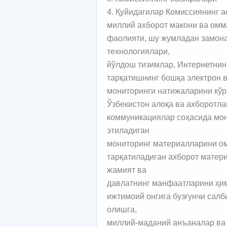
4. Қуйидагилар Комиссиянинг 
миллий ахборот макони ва омм
фаолияти, шу жумладан замон
технологиялари,
йўлдош тизимлар, Интернетнинг
тарқатишнинг бошқа электрон 
мониторинги натижаларини кўр
Ўзбекистон алоқа ва ахборотл
коммуникациялар соҳасида мон
этиладиган
мониторинг материалларини о
тарқатиладиган ахборот матер
жамият ва
давлатнинг манфаатларини ҳи
ижтимоий онгига бузғунчи салб
олишга,
миллий-маданий анъаналар ва 