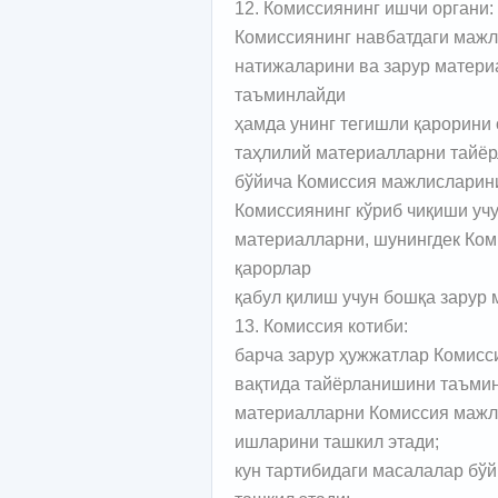
12. Комиссиянинг ишчи органи:
Комиссиянинг навбатдаги мажл
натижаларини ва зарур матери
таъминлайди
ҳамда унинг тегишли қарорини 
таҳлилий материалларни тайёр
бўйича Комиссия мажлисларини
Комиссиянинг кўриб чиқиши уч
материалларни, шунингдек Ком
қарорлар
қабул қилиш учун бошқа зарур 
13. Комиссия котиби:
барча зарур ҳужжатлар Комисс
вақтида тайёрланишини таъми
материалларни Комиссия мажл
ишларини ташкил этади;
кун тартибидаги масалалар бў