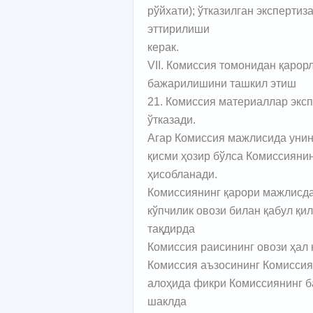
рўйхати); ўтказилган экспертиз
эттирилиши
керак.
VII. Комиссия томонидан қарор
бажарилишини ташкил этиш
21. Комиссия материаллар экс
ўтказади.
Агар Комиссия мажлисида унин
қисми ҳозир бўлса Комиссияни
ҳисобланади.
Комиссиянинг қарори мажлисда
кўпчилик овози билан қабул қи
тақдирда
Комиссия раисининг овози ҳал 
Комиссия аъзосининг Комиссия
алоҳида фикри Комиссиянинг б
шаклда