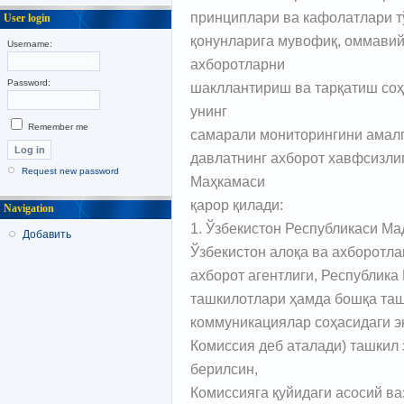
принциплари ва кафолатлари т
User login
қонунларига мувофиқ, оммавий
Username:
ахборотларни
Password:
шакллантириш ва тарқатиш со
унинг
Remember me
самарали мониторингини амалг
давлатнинг ахборот хавфсизли
Request new password
Маҳкамаси
қарор қилади:
Navigation
1. Ўзбекистон Республикаси Ма
Добавить
Ўзбекистон алоқа ва ахборотла
ахборот агентлиги, Республика
ташкилотлари ҳамда бошқа та
коммуникациялар соҳасидаги э
Комиссия деб аталади) ташкил 
берилсин,
Комиссияга қуйидаги асосий в