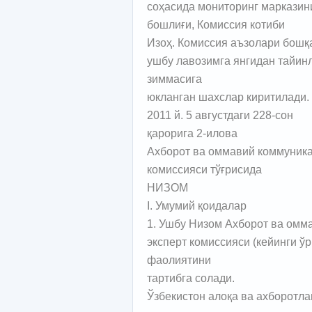
соҳасида мониторинг марказин
бошлиғи, Комиссия котиби
Изоҳ. Комиссия аъзолари бошқа
ушбу лавозимга янгидан тайин
зиммасига
юкланган шахслар киритилади.
2011 й. 5 августдаги 228-сон
қарорига 2-илова
Ахборот ва оммавий коммуника
комиссияси тўғрисида
НИЗОМ
I. Умумий қоидалар
1. Ушбу Низом Ахборот ва омм
эксперт комиссияси (кейинги ў
фаолиятини
тартибга солади.
Ўзбекистон алоқа ва ахборотл