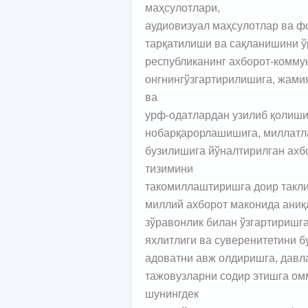
маҳсулотлари,
аудиовизуал маҳсулотлар ва 
тарқатилиши ва сақланишини ў
республиканинг ахборот-комму
онгнингўзгартирилишига, жами
ва
урф-одатлардан узилиб қолиши
нобарқарорлашишига, миллатл
бузилишига йўналтирилган ахб
тизимини
такомиллаштиришга доир такл
миллий ахборот маконида аниқ
зўравонлик билан ўзгартиришга
яхлитлиги ва суверенитетини б
адоватни авж олдиришга, давл
тажовузларни содир этишга ом
шунингдек