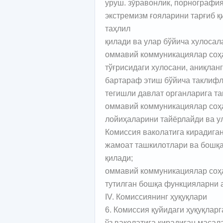
уруш. зўравонлик, порнографи
экстремизм ғояларини тарғиб 
таҳлил
қилади ва улар бўйича хулосал
оммавий коммуникациялар соҳ
тўғрисидаги хулосани, аниқлан
бартараф этиш бўйича таклифл
тегишли давлат органларига та
оммавий коммуникациялар соҳа
лойиҳаларини тайёрлайди ва у
Комиссия ваколатига кирадиган
жамоат ташкилотлари ва бошқа
қилади;
оммавий коммуникациялар соҳа
тутилган бошқа функцияларни 
IV. Комиссиянинг ҳуқуқлари
6. Комиссия қуйидаги ҳуқуқларга
ўз ваколатига кирадиган масал