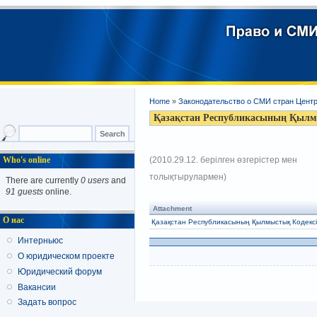
Home
»
Законодательство о СМИ стран Цент
Қазақстан Республикасының Қылм
Who's online
(2010.29.12. берілген өзгерістер мен
толықтырулармен)
There are currently
0 users
and
91 guests
online.
Attachment
О нас
Қазақстан Республикасының Қылмыстық Кодексi
Интерньюс
О юридическом проекте
Юридический форум
Вакансии
Задать вопрос