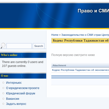
Home
»
Законодательство о СМИ стран Цент
Кодекс Республики Таджикистан об
Who's online
Полную версию смотрите ниже
There are currently
0 users
and
Attachment
107 guests
online.
Кодекс Республики Таджикистан об экономичес
О нас
Интерньюс
О юридическом проекте
Юридический форум
Вакансии
Задать вопрос