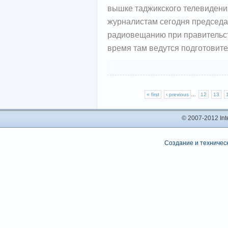
вышке таджикского телевидени
журналистам сегодня председа
радиовещанию при правительст
время там ведутся подготовит
« first
‹ previous
…
12
13
© 2007-2012 In
Создание и техническ