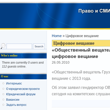
Home
» Цифровое вещание
Цифровое вещание
«Общественный вещател
цифровое вещание
Who's online
26.05.2010
There are currently
0 users
and
112 guests
online.
«Общественный вещатель Груз
О нас
вещание с 2013 года.
Интерньюс
Об этом заявил гендиректор ОВ
О юридическом проекте
сегодня на комитетских слушани
Юридический форум
Вакансии
Задать вопрос