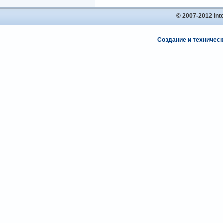
© 2007-2012 In
Создание и техническ