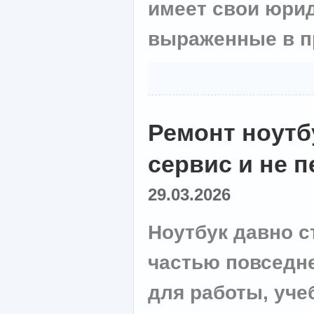
имеет свои юри
выраженные в п
Ремонт ноутб
сервис и не 
29.03.2026
Ноутбук давно 
частью повседне
для работы, уче