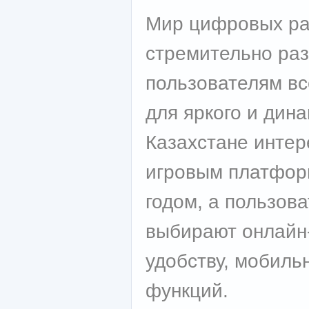
Мир цифровых ра
стремительно раз
пользователям в
для яркого и дин
Казахстане интер
игровым платфор
годом, а пользов
выбирают онлайн
удобству, мобиль
функций.