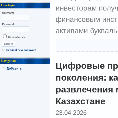
User login
инвесторам получ
Username:
финансовым инст
Password:
активами букваль
Remember me
Request new password
Navigation
Цифровые пр
Добавить
поколения: ка
развлечения 
Казахстане
23.04.2026