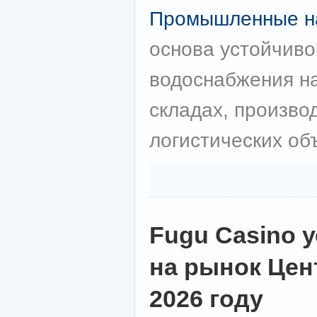
Промышленные н
основа устойчиво
водоснабжения на
складах, произво
логистических об
Fugu Casino 
на рынок Цен
2026 году