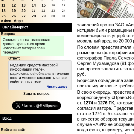
4
5
6
7
11
12
13
14
15
16
17
18
19
20
21
22
23
24
25
26
27
28
29
30
31
« Фев
Апр »
заявлений против ЗАО «АиФ
Онлайн-юрист
истцами были размещены 
Вопрос:
компенсировать ущерб от н
Cколько лет на телеканале
моральный вред по 20 000 
должен храниться архив
По словам представителя 
новостных материалов и
размещены фотографии изв
передач?
фотографов Павла Семенова
Ответ:
Сергея Мухамедова (81 фо
Редакции средств массовой
них просил заплатить за 
информации (теле-,
руб.
радиоканалов) обязаны в течение
шести месяцев сохранять записи
Борисова объединила заяв
собственных теле-,…
поскольку исковые требова
Читать далее
В свою очередь, представ
Задать вопрос
корреспонденту «Право.Ru»
ст.
1274
и
1276 ГК
, которы
согласия автора. Представ
статье 1274 п. 5 сказано, 
в качестве обзоров текущ
Вход
случае «АиФ» не обозревал
когда фото, к примеру, ис
Войти на сайт