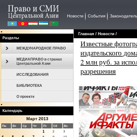
Новости
События
Законодател
Главная
/
Новости
/
Разделы
Известные фотогр
МЕЖДУНАРОДНОЕ ПРАВО
издательского до
МЕДИАПРАВО в странах
2 млн руб. за исп
Центральной Азии
разрешения
ИССЛЕДОВАНИЯ
БИБЛИОТЕКА
О проекте
Календарь
Март 2013
Пн
Вт
Ср
Чт
Пт
Сб
Вс
1
2
3
8
9
10