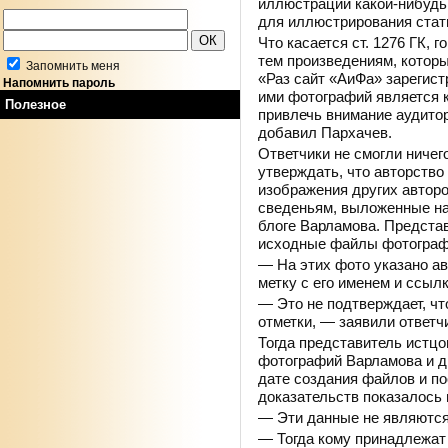
иллюстрации какой-нибудь
для иллюстрирования стат
Что касается ст. 1276 ГК, 
тем произведениям, которы
Запомнить меня
«Раз сайт «АиФа» зарегис
Напомнить пароль
ими фотографий является 
Полезное
привлечь внимание аудито
добавил Пархачев.
Ответчики не смогли ничего
утверждать, что авторство
изображения других авторов
сведеньям, выложенные на
блоге Варламова. Предста
исходные файлы фотограф
— На этих фото указано а
метку с его именем и ссыл
— Это не подтверждает, чт
отметки, — заявили ответч
Тогда представитель истцо
фотографий Варламова и д
дате создания файлов и по
доказательств показалось 
— Эти данные не являются
— Тогда кому принадлежат