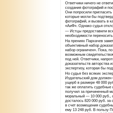
Ответчики ничего не ответ
создания фотографий и по
Они попросили пригласить
которые могли бы подтвер
фотографий, и вызвать в к
«АиФ». Однако судья откло
— Истцы предоставили все
необходимости переносить
На прениях Пархачев замет
объективный набор доказа
набор ограничен». Пока, п
возможным свидетельством
под ней. Ответчики, напро
доказательств авторства и
экспертизу, которая бы по
Но судья без всяких экспе
Издательский дом должен 
ущерб в размере 48 000 ру
так же оплатить судебные 
получил за причиненный ма
моральный — 10 000 руб.,
досталось 820 000 руб. за 
в счет возмещения судебн
ему 13 248 руб. В пользу 