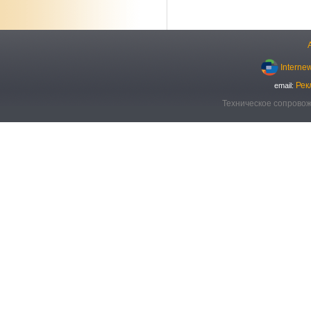
Interne
Рек
email:
Техническое сопровож