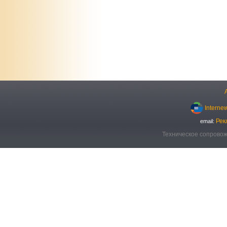
Interne
Рек
email:
Техническое сопровож