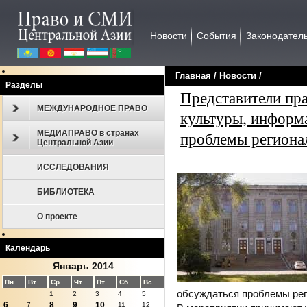
Новости
События
Законодател
Главная
/
Новости
/
Разделы
Представители пра
МЕЖДУНАРОДНОЕ ПРАВО
культуры, информ
МЕДИАПРАВО в странах
проблемы регион
Центральной Азии
ИССЛЕДОВАНИЯ
БИБЛИОТЕКА
О проекте
Календарь
Январь 2014
Пн
Вт
Ср
Чт
Пт
Сб
Вс
обсуждаться проблемы ре
1
2
3
4
5
6
8
9
10
7
11
12