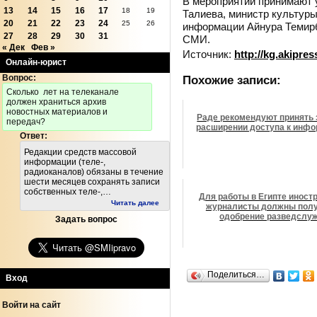
В мероприятии принимают 
13
14
15
16
17
18
19
Талиева, министр культуры
20
21
22
23
24
25
26
информации Айнура Темирб
27
28
29
30
31
СМИ.
« Дек
Фев »
Источник:
http://kg.akipre
Онлайн-юрист
Вопрос:
Похожие записи:
Cколько лет на телеканале
должен храниться архив
новостных материалов и
Раде рекомендуют принять 
передач?
расширении доступа к инф
Ответ:
Редакции средств массовой
информации (теле-,
радиоканалов) обязаны в течение
шести месяцев сохранять записи
собственных теле-,…
Для работы в Египте иност
Читать далее
журналисты должны пол
одобрение разведслу
Задать вопрос
Поделиться…
Вход
Войти на сайт