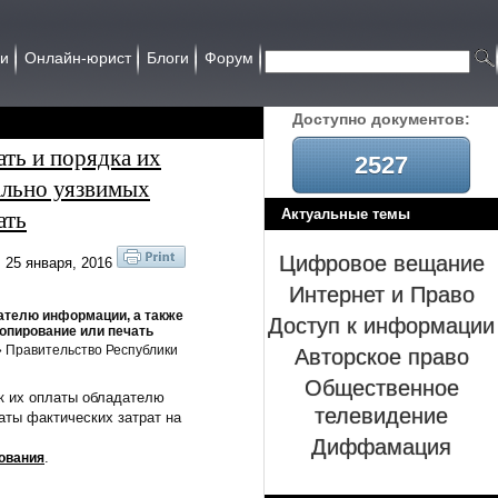
ии
Онлайн-юрист
Блоги
Форум
Доcтупно документов:
ать и порядка их
2527
ально уязвимых
ать
Актуальные темы
Цифровое вещание
25 января, 2016
Интернет и Право
дателю информации, а также
Доступ к информации
опирование или печать
Авторское право
» Правительство Республики
Общественное
ок их оплаты обладателю
телевидение
аты фактических затрат на
Диффамация
.
ования