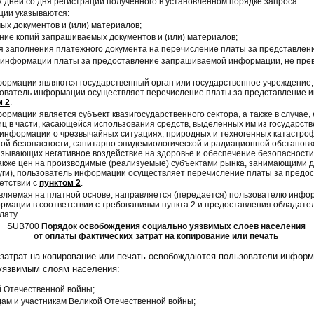
 дней со дня регистрации полученного в установленном порядке запроса.
ции указываются:
х документов и (или) материалов;
ение копий запрашиваемых документов и (или) материалов;
я заполнения платежного документа на перечисление платы за представле
ем информации платы за предоставление запрашиваемой информации, не пр
ормации являются государственный орган или государственное учреждение
зователь информации осуществляет перечисление платы за представление 
м 2
.
рмации является субъект квазигосударственного сектора, а также в случае
ц в части, касающейся использования средств, выделенных им из государст
информации о чрезвычайных ситуациях, природных и техногенных катастрофа
ной безопасности, санитарно-эпидемиологической и радиационной обстановк
казывающих негативное воздействие на здоровье и обеспечение безопасности
также цен на производимые (реализуемые) субъектами рынка, занимающими
луги), пользователь информации осуществляет перечисление платы за предо
етствии с
пунктом 2
.
ляемая на платной основе, направляется (передается) пользователю инфо
рмации в соответствии с требованиями пункта 2 и предоставления обладат
лату.
SUB700
Порядок освобождения социально уязвимых слоев населения
от оплаты фактических затрат на копирование или печать
затрат на копирование или печать освобождаются пользователи информ
язвимым слоям населения:
й Отечественной войны;
дам и участникам Великой Отечественной войны;