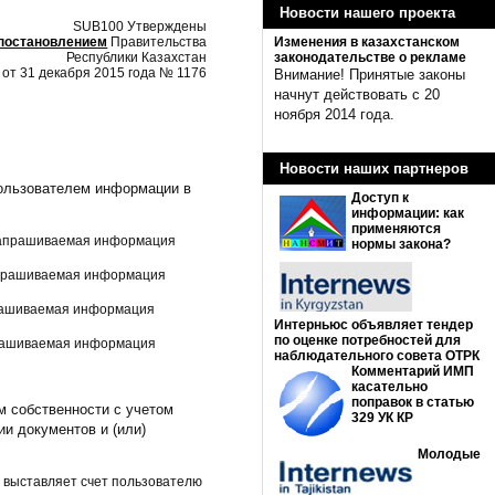
Новости нашего проекта
SUB100 Утверждены
постановлением
Правительства
Изменения в казахстанском
Республики Казахстан
законодательстве о рекламе
от 31 декабря 2015 года № 1176
Внимание! Принятые законы
начнут действовать с 20
ноября 2014 года.
Новости наших партнеров
пользователем информации в
Доступ к
информации: как
применяются
 запрашиваемая информация
нормы закона?
запрашиваемая информация
прашиваемая информация
Интерньюс объявляет тендер
по оценке потребностей для
прашиваемая информация
наблюдательного совета ОТРК
Комментарий ИМП
касательно
поправок в статью
 собственности с учетом
329 УК КР
и документов и (или)
Молодые
 выставляет счет пользователю