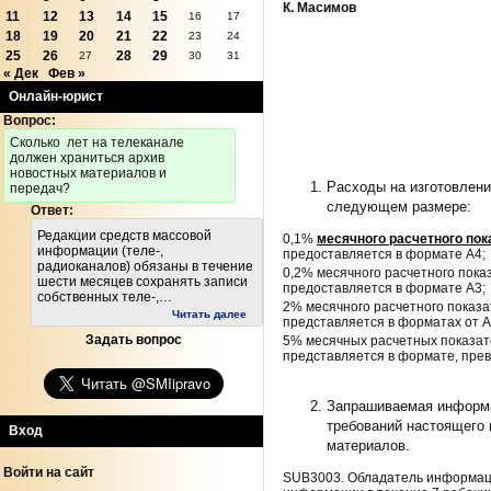
К. Масимов
11
12
13
14
15
16
17
18
19
20
21
22
23
24
25
26
28
29
27
30
31
« Дек
Фев »
Онлайн-юрист
Вопрос:
Cколько лет на телеканале
должен храниться архив
новостных материалов и
Расходы на изготовлен
передач?
следующем размере:
Ответ:
Редакции средств массовой
0,1%
месячного расчетного пок
информации (теле-,
предоставляется в формате А4;
радиоканалов) обязаны в течение
0,2% месячного расчетного пок
шести месяцев сохранять записи
предоставляется в формате A3;
собственных теле-,…
2% месячного расчетного показ
Читать далее
представляется в форматах от А
Задать вопрос
5% месячных расчетных показат
представляется в формате, пр
Запрашиваемая информа
требований настоящего
Вход
материалов.
Войти на сайт
SUB3003. Обладатель информаци