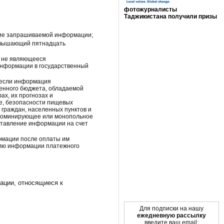
фотожурналисты
Таджикистана получили призы
Мы в социальных сетях
ние запрашиваемой информации;
евышающий пятнадцать
, не являющееся
информации в государственный
, если информация
венного бюджета, обладаемой
х, их прогнозах и
е, безопасности пищевых
 граждан, населенных пунктов и
 доминирующее или монопольное
ставление информации на счет
рмации после оплаты им
елю информации платежного
ации, относящиеся к
Для подписки на нашу
ежедневную рассылку
введите ваш email: