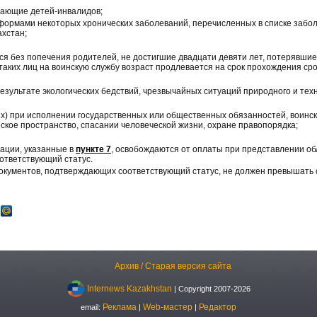
вающие детей-инвалидов;
формами некоторых хронических заболеваний, перечисленных в списке забо
хстан;
еся без попечения родителей, не достигшие двадцати девяти лет, потерявши
аких лиц на воинскую службу возраст продлевается на срок прохождения сро
езультате экологических бедствий, чрезвычайных ситуаций природного и техн
их) при исполнении государственных или общественных обязанностей, воинск
ское пространство, спасании человеческой жизни, охране правопорядка;
ации, указанные в
пункте 7
, освобождаются от оплаты при представлении 
ответствующий статус.
окументов, подтверждающих соответствующий статус, не должен превышать с
Архив / Старая версия сайта
Internews Kazakhstan
| Copyright 2007-2026
Реклама
Web-мастер
Редактор
email:
|
|