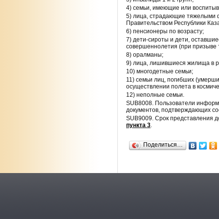
4) семьи, имеющие или воспиты
5) лица, страдающие тяжелыми 
Правительством Республики Каза
6) пенсионеры по возрасту;
7) дети-сироты и дети, оставши
совершеннолетия (при призыве т
8) оралманы;
9) лица, лишившиеся жилища в р
10) многодетные семьи;
11) семьи лиц, погибших (умерш
осуществлении полета в космиче
12) неполные семьи.
SUB8008. Пользователи информ
документов, подтверждающих со
SUB9009. Срок представления д
пункта 3
.
Поделиться…