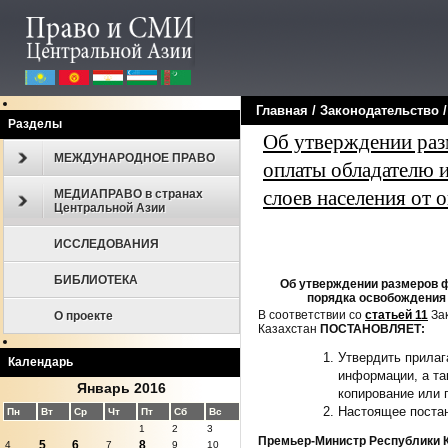
Главная
/
Законодательcтво
/
Разделы
Об утверждении разм
МЕЖДУНАРОДНОЕ ПРАВО
оплаты обладателю 
слоев населения от 
МЕДИАПРАВО в странах
Центральной Азии
ИССЛЕДОВАНИЯ
БИБЛИОТЕКА
Об утверждении размеров ф
порядка освобождения 
В соответствии со
статьей 11
Зак
О проекте
Казахстан
ПОСТАНОВЛЯЕТ:
Утвердить прила
Календарь
информации, а та
Январь 2016
копирование или 
Настоящее постан
Пн
Вт
Ср
Чт
Пт
Сб
Вс
1
2
3
Премьер-Министр Республики 
5
6
8
4
7
9
10