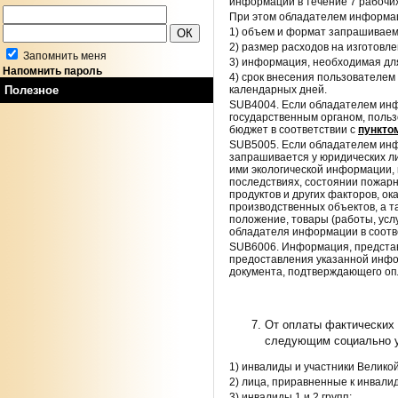
информации в течение 7 рабочих
При этом обладателем информа
1) объем и формат запрашиваемы
2) размер расходов на изготовл
Запомнить меня
3) информация, необходимая дл
Напомнить пароль
4) срок внесения пользовател
календарных дней.
Полезное
SUB4004. Если обладателем инф
государственным органом, поль
бюджет в соответствии с
пункто
SUB5005. Если обладателем инфо
запрашивается у юридических ли
ими экологической информации, 
последствиях, состоянии пожар
продуктов и других факторов, о
производственных объектов, а 
положение, товары (работы, ус
обладателя информации в соотв
SUB6006. Информация, представ
предоставления указанной инфо
документа, подтверждающего оп
От оплаты фактических 
следующим социально у
1) инвалиды и участники Велико
2) лица, приравненные к инвали
3) инвалиды 1 и 2 групп;