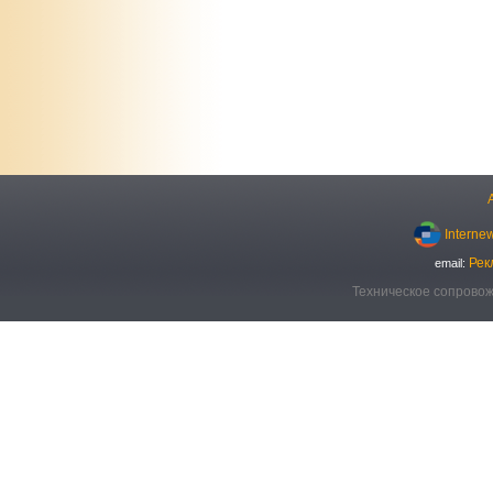
Interne
Рек
email:
Техническое сопровож