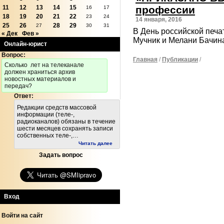
профессии
11
12
13
14
15
16
17
18
19
20
21
22
23
24
14 января, 2016
25
26
28
29
27
30
31
В День российской печ
« Дек
Фев »
Мучник и Мелани Бачин
Онлайн-юрист
Вопрос:
Главная
/
Публикации
/
Cколько лет на телеканале
должен храниться архив
новостных материалов и
передач?
Ответ:
Редакции средств массовой
информации (теле-,
радиоканалов) обязаны в течение
шести месяцев сохранять записи
собственных теле-,…
Читать далее
Задать вопрос
Вход
Войти на сайт