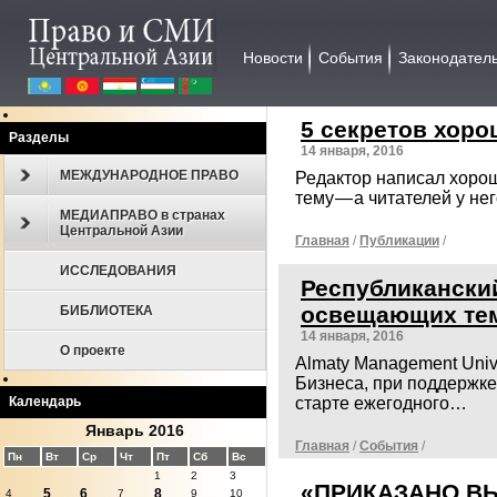
Новости
События
Законодател
5 секретов хоро
Разделы
14 января, 2016
МЕЖДУНАРОДНОЕ ПРАВО
Редактор написал хоро
тему — а читателей у н
МЕДИАПРАВО в странах
Центральной Азии
Главная
/
Публикации
/
ИССЛЕДОВАНИЯ
Республикански
освещающих тем
БИБЛИОТЕКА
14 января, 2016
О проекте
Almaty Management Univ
Бизнеса, при поддержке
старте ежегодного…
Календарь
Январь 2016
Главная
/
События
/
Пн
Вт
Ср
Чт
Пт
Сб
Вс
1
2
3
«ПРИКАЗАНО ВЫ
5
6
8
4
7
9
10