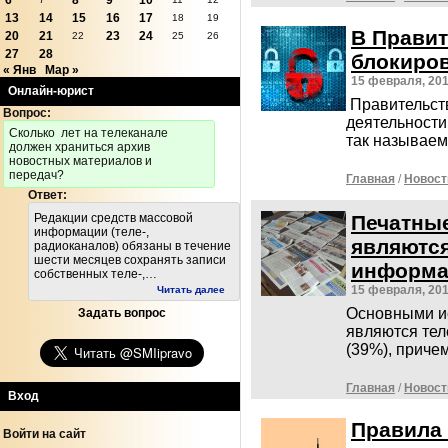
6
8
9
10
13
14
15
16
17
18
19
В Прави
20
21
23
24
22
25
26
27
28
блокиров
« Янв
Мар »
15 февраля, 20
Онлайн-юрист
Правительст
Вопрос:
деятельности
Cколько лет на телеканале
так называе
должен храниться архив
новостных материалов и
передач?
Главная
/
Новост
Ответ:
Печатные
Редакции средств массовой
информации (теле-,
являютс
радиоканалов) обязаны в течение
шести месяцев сохранять записи
информа
собственных теле-,…
15 февраля, 20
Читать далее
Основными и
Задать вопрос
являются тел
(39%), приче
Главная
/
Новост
Вход
Правила 
Войти на сайт