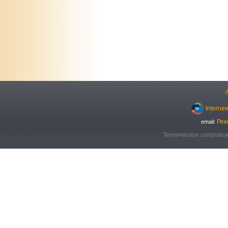
Interne
Рек
email:
Техническое сопровож