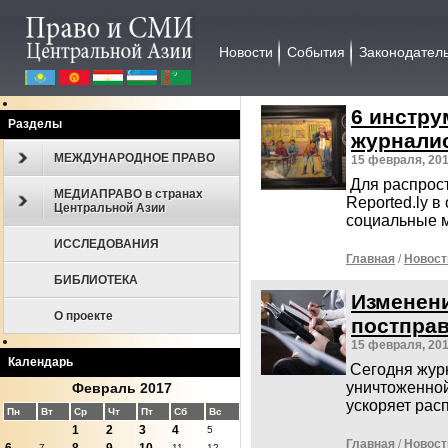
Новости
События
Законодател
6 инстр
Разделы
журналис
МЕЖДУНАРОДНОЕ ПРАВО
15 февраля, 20
Для распрос
МЕДИАПРАВО в странах
Reported.ly 
Центральной Азии
социальные 
ИССЛЕДОВАНИЯ
Главная
/
Новост
БИБЛИОТЕКА
Изменени
О проекте
постпра
15 февраля, 20
Календарь
Сегодня жур
уничтоженно
Февраль 2017
ускоряет рас
Пн
Вт
Ср
Чт
Пт
Сб
Вс
1
2
3
4
5
Главная
/
Новост
7
11
12