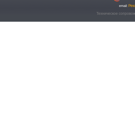
Рек
email:
Техническое сопровож