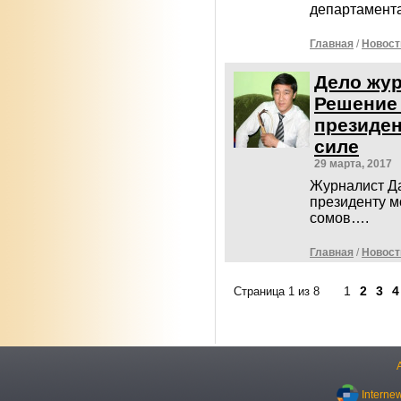
департамента
Главная
/
Новост
Дело жур
Решение
президен
силе
29 марта, 2017
Журналист Д
президенту м
сомов….
Главная
/
Новост
1
2
3
4
Страница 1 из 8
Interne