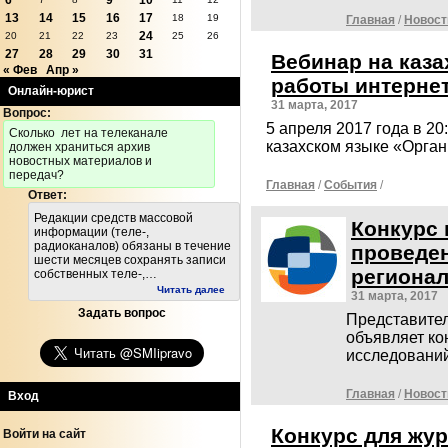
6
9
10
13
14
15
16
17
18
19
Главная
/
Новост
24
20
21
22
23
25
26
27
28
29
30
31
Вебинар на каза
« Фев
Апр »
работы интерне
Онлайн-юрист
31 марта, 2017
Вопрос:
5 апреля 2017 года в 2
Cколько лет на телеканале
казахском языке «Орга
должен храниться архив
новостных материалов и
передач?
Главная
/
События
/
Ответ:
Редакции средств массовой
Конкурс
информации (теле-,
радиоканалов) обязаны в течение
проведе
шести месяцев сохранять записи
региона
собственных теле-,…
Читать далее
31 марта, 2017
Задать вопрос
Представител
объявляет ко
исследовани
Главная
/
Новост
Вход
Конкурс для жу
Войти на сайт