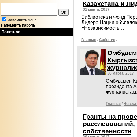
Казахстана и Ли
31 марта, 2017
Библиотека и Фонд Пер
Запомнить меня
Лидера Нации объявляю
Напомнить пароль
«Независимость…
Полезное
Главная
/
События
/
Омбудсм
Кыргызст
журнали
30 марта, 2017
Омбудсмен Кы
президента А
журналистам
Главная
/
Новост
Гранты на пров
расследований, 
собственности
30 марта, 2017