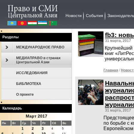
Новости
События
Законодател
fb3: нов
Разделы
31 марта, 2017
МЕЖДУНАРОДНОЕ ПРАВО
Крупнейший 
книг «ЛитРе
МЕДИАПРАВО в странах
универсаль
Центральной Азии
Главная
/
Новост
ИССЛЕДОВАНИЯ
Навальн
БИБЛИОТЕКА
журналис
О проекте
распрост
журнали
Календарь
31 марта, 2017
Март 2017
Предстоящее
по борьбе с 
Пн
Вт
Ср
Чт
Пт
Сб
Вс
Европейском
1
2
3
4
5
7
8
11
12