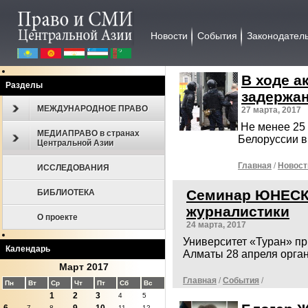
Новости
События
Законодател
В ходе а
Разделы
задержа
МЕЖДУНАРОДНОЕ ПРАВО
27 марта, 2017
Не менее 25
МЕДИАПРАВО в странах
Белоруссии в
Центральной Азии
Главная
/
Новост
ИССЛЕДОВАНИЯ
Семинар ЮНЕСКО
БИБЛИОТЕКА
журналистики
О проекте
24 марта, 2017
Университет «Туран» п
Календарь
Алматы 28 апреля орга
Март 2017
Главная
/
События
/
Пн
Вт
Ср
Чт
Пт
Сб
Вс
1
2
3
4
5
7
8
11
12