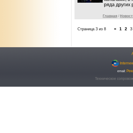
ряда других
Главная
/
Новост
«
1
2
3
Страница 3 из 8
Interne
Рек
email:
Техническое сопровож