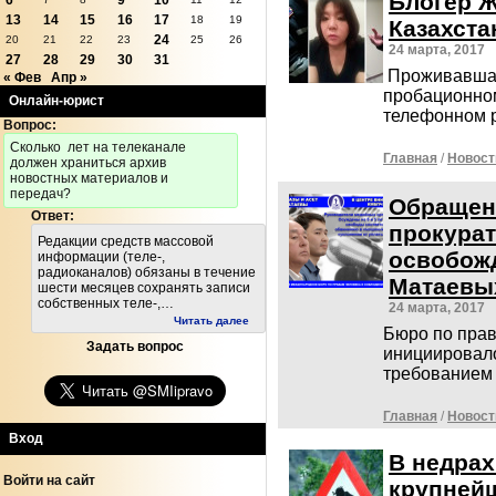
Блогер Ж
6
9
10
13
14
15
16
17
18
19
Казахста
24
20
21
22
23
25
26
24 марта, 2017
27
28
29
30
31
Проживавшая
« Фев
Апр »
пробационном
Онлайн-юрист
телефонном 
Вопрос:
Cколько лет на телеканале
Главная
/
Новост
должен храниться архив
новостных материалов и
передач?
Обращен
Ответ:
прокурат
Редакции средств массовой
освобожд
информации (теле-,
радиоканалов) обязаны в течение
Матаевы
шести месяцев сохранять записи
собственных теле-,…
24 марта, 2017
Читать далее
Бюро по прав
Задать вопрос
инициировало
требованием
Главная
/
Новост
Вход
В недрах
Войти на сайт
крупнейш