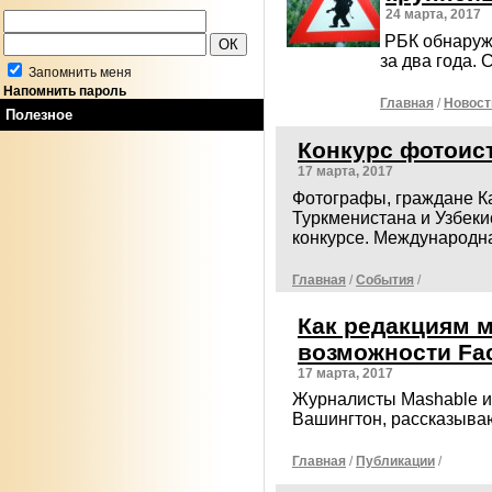
24 марта, 2017
РБК обнаружи
за два года.
Запомнить меня
Напомнить пароль
Главная
/
Новост
Полезное
Конкурс фотоис
17 марта, 2017
Фотографы, граждане Ка
Туркменистана и Узбеки
конкурсе. Международ
Главная
/
События
/
Как редакциям 
возможности Fac
17 марта, 2017
Журналисты Mashable и
Вашингтон, рассказываю
Главная
/
Публикации
/