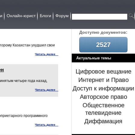
ии
Онлайн-юрист
Блоги
Форум
Доcтупно документов:
2527
торому Казахстан ухудшил свои
Читать далее
Актуальные темы
Цифровое вещание
ен
Интернет и Право
принятым четыре года назад,
Доступ к информации
Читать далее
Авторское право
Общественное
телевидение
оприетарного программного
Диффамация
Читать далее