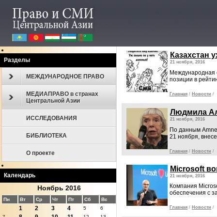
Казахстан 
Разделы
21 ноября, 2016
Международная о
МЕЖДУНАРОДНОЕ ПРАВО
позиции в рейти
МЕДИАПРАВО в странах
Главная
/
Новости
/
Центральной Азии
Людмила Ал
ИССЛЕДОВАНИЯ
21 ноября, 2016
По данным Amnest
БИБЛИОТЕКА
21 ноября, внес
Главная
/
Новости
/
О проекте
Microsoft в
Календарь
21 ноября, 2016
Компания Micros
Ноябрь 2016
обеспечения с з
Пн
Вт
Ср
Чт
Пт
Сб
Вс
1
2
3
4
Главная
/
Новости
/
5
6
7
12
13