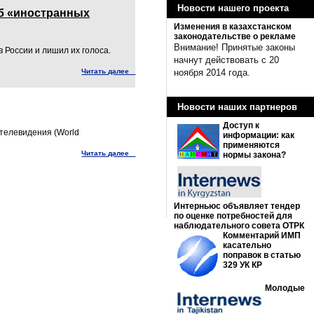
Новости нашего проекта
об «иностранных
Изменения в казахстанском
законодательстве о рекламе
Внимание! Принятые законы
 России и лишил их голоса.
начнут действовать с 20
Читать далее
ноября 2014 года.
Новости наших партнеров
Доступ к
телевидения (World
информации: как
применяются
Читать далее
нормы закона?
Интерньюс объявляет тендер
по оценке потребностей для
наблюдательного совета ОТРК
Комментарий ИМП
касательно
поправок в статью
329 УК КР
Молодые