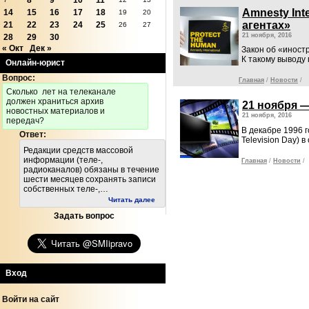
8
9
10
11
Amnesty Int
14
15
16
17
18
19
20
агентах»
21
22
23
24
25
26
27
21 ноября, 2016
28
29
30
« Окт
Дек »
Закон об «иност
К такому выводу
Онлайн-юрист
Вопрос:
Главная
/
Новости
/
Cколько лет на телеканале
должен храниться архив
21 ноября 
новостных материалов и
21 ноября, 2016
передач?
В декабре 1996 
Ответ:
Television Day)
Редакции средств массовой
информации (теле-,
Главная
/
Новости
/
радиоканалов) обязаны в течение
шести месяцев сохранять записи
собственных теле-,…
Читать далее
Задать вопрос
Вход
Войти на сайт