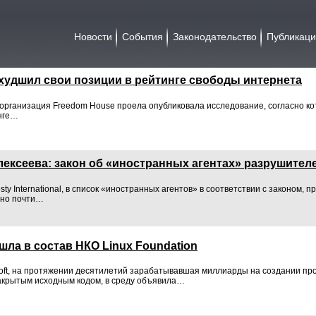
Новости
События
Законодательство
Публикац
ухудшил свои позиции в рейтинге свободы интернета
рганизация Freedom House проела опубликовала исследование, согласно ко
нге…
ексеева: закон об «иностранных агентах» разрушител
y International, в список «иностранных агентов» в соответствии с законом, 
ено почти…
ошла в состав НКО Linux Foundation
oft, на протяжении десятилетий зарабатывавшая миллиарды на создании пр
акрытым исходным кодом, в среду объявила…