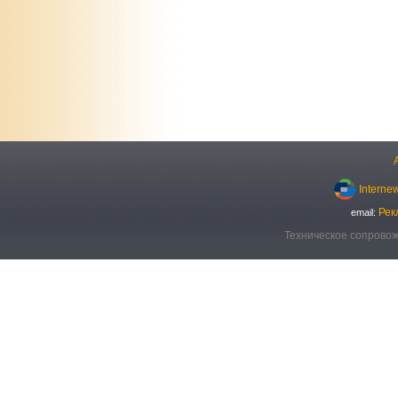
Interne
Рек
email:
Техническое сопровож