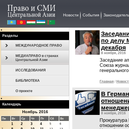
Новости
События
Законодател
Заседан
Разделы
по делу 
МЕЖДУНАРОДНОЕ ПРАВО
декабря
8 ноября, 2016
МЕДИАПРАВО в странах
Заседание ап
Центральной Азии
Союза журна
генеральног
ИССЛЕДОВАНИЯ
БИБЛИОТЕКА
Главная
/
Новост
О проекте
В Герман
отношени
Календарь
менедже
Ноябрь 2016
8 ноября, 2016
Пн
Вт
Ср
Чт
Пт
Сб
Вс
Прокуратура 
1
2
3
4
5
6
отношении ос
7
12
13