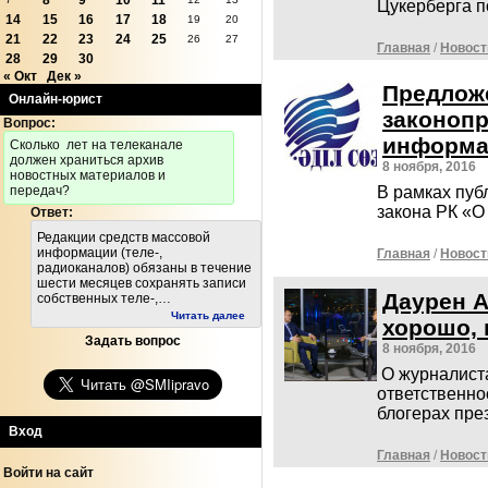
8
9
10
11
Цукерберга 
14
15
16
17
18
19
20
21
22
23
24
25
26
27
Главная
/
Новост
28
29
30
« Окт
Дек »
Предложе
Онлайн-юрист
законопр
Вопрос:
информа
Cколько лет на телеканале
должен храниться архив
8 ноября, 2016
новостных материалов и
передач?
В рамках пуб
закона РК «О
Ответ:
Редакции средств массовой
информации (теле-,
Главная
/
Новост
радиоканалов) обязаны в течение
шести месяцев сохранять записи
Даурен А
собственных теле-,…
Читать далее
хорошо, 
Задать вопрос
8 ноября, 2016
О журналиста
ответственно
блогерах пре
Вход
Главная
/
Новост
Войти на сайт