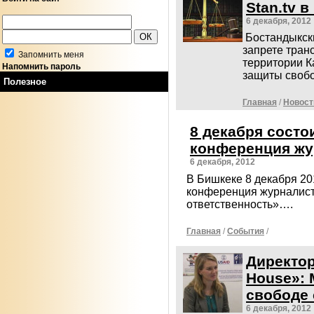
Stan.tv в
6 декабря, 2012
Бостандыкск
запрете тран
Запомнить меня
территории 
Напомнить пароль
защиты свобо
Полезное
Главная
/
Новост
8 декабря состо
конференция жу
6 декабря, 2012
В Бишкеке 8 декабря 20
конференция журналист
ответственность»….
Главная
/
События
/
Директо
House»: 
свободе
6 декабря, 2012