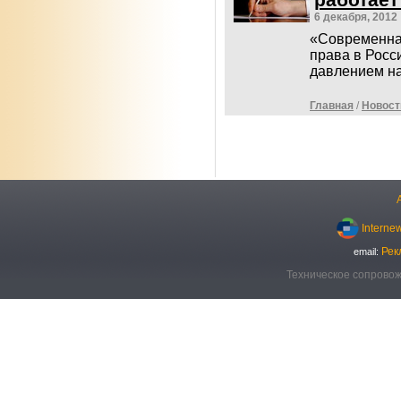
6 декабря, 2012
«Современная
права в Росс
давлением 
Главная
/
Новост
Interne
Рек
email:
Техническое сопровож