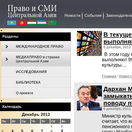
Новости
События
Законодател
В текущ
Разделы
выполня
МЕЖДУНАРОДНОЕ ПРАВО
6 декабря, 2012
В этом году
МЕДИАПРАВО в странах
выполняют 99
Центральной Азии
культуры…
ИССЛЕДОВАНИЯ
Главная
/
Новост
БИБЛИОТЕКА
Дархан 
О проекте
замыкать
поводу 
Календарь
6 декабря, 2012
Декабрь 2012
Министр кул
считает, что
Пн
Вт
Ср
Чт
Пт
Сб
Вс
пенсионного 
1
2
4
5
6
7
9
главы Нацбан
3
8