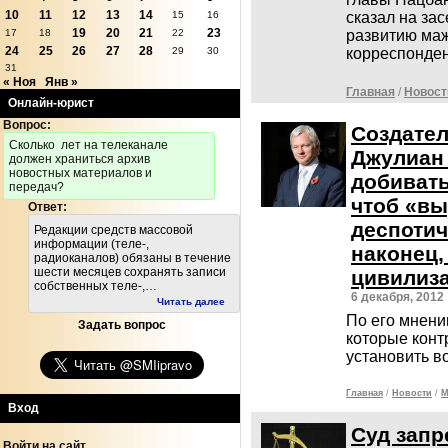
10
11
12
13
14
сказал на за
15
16
19
20
21
23
развитию маж
17
18
22
24
25
26
27
28
корреспонден
29
30
31
« Ноя
Янв »
Главная
/
Новост
Онлайн-юрист
Вопрос:
Создател
Cколько лет на телеканале
Джулиан
должен храниться архив
новостных материалов и
добивать
передач?
чтоб «вы
Ответ:
деспотич
Редакции средств массовой
информации (теле-,
наконец,
радиоканалов) обязаны в течение
шести месяцев сохранять записи
цивилиз
собственных теле-,…
6 декабря, 2012
Читать далее
По его мнению
Задать вопрос
которые конт
установить 
Главная
/
Новости
/
М
Вход
Суд запр
Войти на сайт