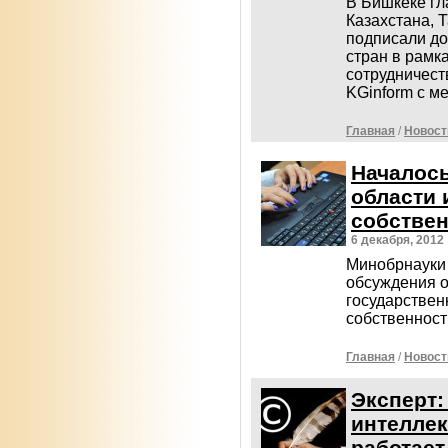
В Бишкеке гл
Казахстана, 
подписали д
стран в рамк
сотрудничест
KGinform с м
Главная
/
Новост
Началось
области 
собстве
6 декабря, 2012
Минобрнауки 
обсуждения 
государствен
собственнос
Главная
/
Новост
Эксперт:
интеллек
работает