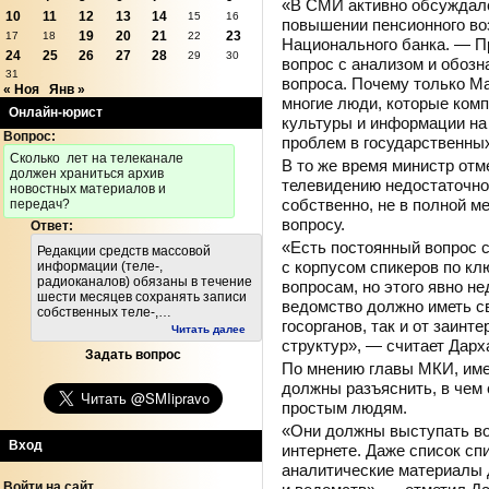
«В СМИ активно обсуждалс
10
11
12
13
14
15
16
повышении пенсионного во
19
20
21
23
17
18
22
Национального банка. — П
24
25
26
27
28
29
30
вопрос с анализом и обозн
31
вопроса. Почему только М
« Ноя
Янв »
многие люди, которые ком
Онлайн-юрист
культуры и информации на
Вопрос:
проблем в государственны
Cколько лет на телеканале
В то же время министр отме
должен храниться архив
телевидению недостаточно 
новостных материалов и
собственно, не в полной 
передач?
вопросу.
Ответ:
«Есть постоянный вопрос с
Редакции средств массовой
с корпусом спикеров по к
информации (теле-,
радиоканалов) обязаны в течение
вопросам, но этого явно н
шести месяцев сохранять записи
ведомство должно иметь св
собственных теле-,…
госорганов, так и от заин
Читать далее
структур», — считает Дар
Задать вопрос
По мнению главы МКИ, име
должны разъяснить, в чем
простым людям.
«Они должны выступать во 
Вход
интернете. Даже список сп
аналитические материалы 
Войти на сайт