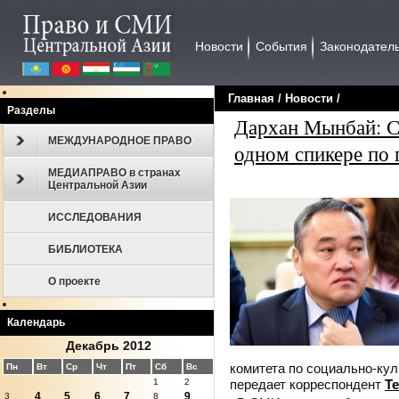
Новости
События
Законодател
Главная
/
Новости
/
Разделы
Дархан Мынбай: С
МЕЖДУНАРОДНОЕ ПРАВО
одном спикере по
МЕДИАПРАВО в странах
Центральной Азии
ИССЛЕДОВАНИЯ
БИБЛИОТЕКА
О проекте
Календарь
Декабрь 2012
комитета по социально-ку
Пн
Вт
Ср
Чт
Пт
Сб
Вс
передает корреспондент
Te
1
2
4
5
6
7
9
3
8