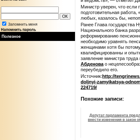
и ведомств», — отметил Д
Министр уверен, что если
подготовительная работа,
любых, казалось бы, непо
Ранее Глава государства 
Запомнить меня
Национального банка разр
Напомнить пароль
реформированию пенсионно
Полезное
необходимо уравнять пенс
женщинами хотя бы потому
квалифицированны и опытн
заявление министра труда
Абденова
о нецелесообраз
переубедило его.
Источник:
http://tengrinew
doljnyi-zamyikatsya-odnom
224719/
Похожие записи:
Депутат парламента пред
внести изменения в закон о