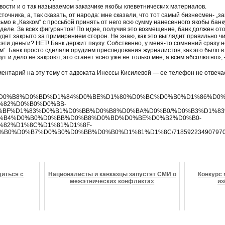
овости и о так называемом заказчике якобы клеветнических материалов.
очника, а, так сказать, от народа: мне сказали, что тот самый бизнесмен- „з
ьмо в „Казком“ с просьбой принять от него всю сумму нанесенного якобы банк
деле. За всех фигурантов! По идее, получив это возмещение, банк должен ото
дет закрыто за примирением сторон. Не знаю, как это выглядит правильно чи
 эти деньги? НЕТ! Банк держит паузу. Собственно, у меня-то сомнений сразу не
ом“. Банк просто сделали орудием преследования журналистов, как это было в 
мут и дело не закроют, это станет ясно уже не только мне, а всем абсолютн
ментарий на эту тему от адвоката Инессы Кисилевой — ее телефон не отвеча
m/notes/%D0%B8%D0%BD%D1%84%D0%BE%D1%80%D0%BC%D0%B0%D1%86
%82%D0%B0%D0%BB-
%BF%D1%83%D0%B1%D0%BB%D0%B8%D0%BA%D0%B0/%D0%B3%D1%83
%B4%D0%B0%D0%BB%D0%B8%D0%BD%D0%BE%D0%B2%D0%B0-
%82%D1%8C%D1%81%D1%8F-
B0%D0%B7%D0%B0%D0%BB%D0%B0%D1%81%D1%8C/71859223490797
диться с
Националисты и кавказцы запустят СМИ о
Конкурс 
межэтнических конфликтах
из