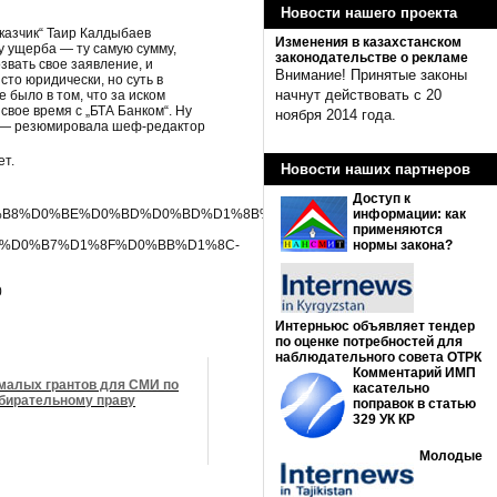
Новости нашего проекта
аказчик“ Таир Калдыбаев
Изменения в казахстанском
у ущерба — ту самую сумму,
законодательстве о рекламе
звать свое заявление, и
Внимание! Принятые законы
сто юридически, но суть в
начнут действовать с 20
 было в том, что за иском
свое время с „БТА Банком“. Ну
ноября 2014 года.
о», — резюмировала шеф-редактор
ет.
Новости наших партнеров
Доступ к
%D0%B8%D0%BE%D0%BD%D0%BD%D1%8B%D0%B9-
информации: как
применяются
%D0%B7%D1%8F%D0%BB%D1%8C-
нормы закона?
0
Интерньюс объявляет тендер
по оценке потребностей для
наблюдательного совета ОТРК
Комментарий ИМП
малых грантов для СМИ по
касательно
бирательному праву
поправок в статью
329 УК КР
Молодые