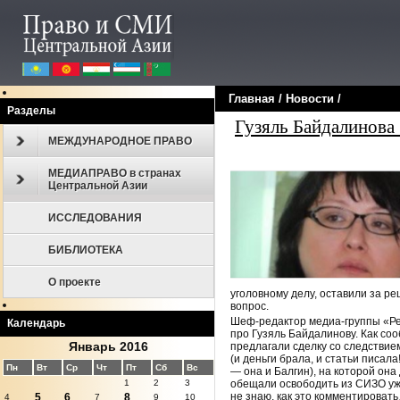
Главная
/
Новости
/
Разделы
Гузяль Байдалинова 
МЕЖДУНАРОДНОЕ ПРАВО
МЕДИАПРАВО в странах
Центральной Азии
ИССЛЕДОВАНИЯ
БИБЛИОТЕКА
О проекте
уголовному делу, оставили за р
вопрос.
Шеф-редактор медиа-группы «Рес
Календарь
про Гузяль Байдалинову. Как соо
Январь 2016
предлагали сделку со следствие
(и деньги брала, и статьи писал
Пн
Вт
Ср
Чт
Пт
Сб
Вс
— она и Балгин), на которой он
обещали освободить из СИЗО уже 
1
2
3
не знаю, как это комментировать
5
6
8
4
7
9
10