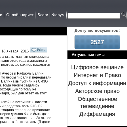
ии
Онлайн-юрист
Блоги
Форум
Доcтупно документов:
2527
18 января, 2016
Актуальные темы
а стать главным спикером на
нваря этого года журналисты
 поэтому до сих пор находится
Цифровое вещание
Интернет и Право
т Ауезов и Рафаэль Балгин
что якобы писали и передавали
Доступ к информации
м Балгина выпустили из СИЗО
 Тогда многие задались
Авторское право
проходящую по тому же
 января, был дан ответ на этот
Общественное
ылкой на источник: «Новости
телевидение
ь и представитель КНБ. Ей
и входило ее полное признание
Диффамация
пикеров должно было быть двое
нательное заявление. За это ее
дничества“ отказалась. (Я даже