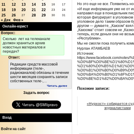
Но это еще не все. Появились н
11
12
13
14
15
16
17
«И еще информация уже не от ист
18
19
20
21
22
23
24
направил еще в понедельник пис
25
26
28
29
27
30
31
которая фигурирует в уголовном 
« Дек
Фев »
уголовное дело таким образом бу
другом — думаете, „Какзом“ взял
Онлайн-юрист
„Какзома“ стоит совсем не „Казк
Вопрос:
теперь, если деньги они не возь
«Республики».
Cколько лет на телеканале
должен храниться архив
Мы не смогли пока получить ком
новостных материалов и
Нурлан АТАМБАЕВ
передач?
Источник:
Ответ:
https://www.facebook.co
%D0%BF%D0%BE%D1%80%D1
Редакции средств массовой
%D1%80%D0%B5%D1%81%D0
информации (теле-,
%D0%B1%D0%B0%D0%B9%D0
радиоканалов) обязаны в течение
%D0%BA%D0%B0%D1%8F%D1
шести месяцев сохранять записи
%D0%BE%D1%82%D0%BA%D0%
собственных теле-,…
Читать далее
Похожие записи:
Задать вопрос
«Нурхост» собирается су
журналистами
Вход
Войти на сайт