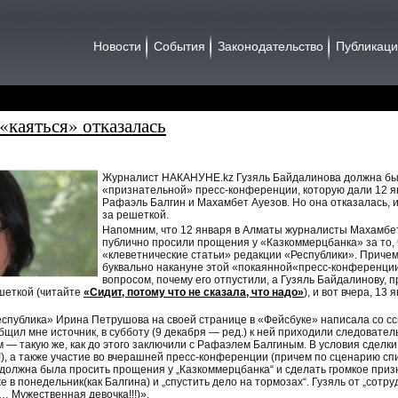
Новости
События
Законодательство
Публикац
«каяться» отказалась
Журналист НАКАНУНЕ.kz Гузяль Байдалинова должна был
«признательной» пресс-конференции, которую дали 12 я
Рафаэль Балгин и Махамбет Ауезов. Но она отказалась, и
за решеткой.
Напомним, что 12 января в Алматы журналисты Махамбе
публично просили прощения у «Казкоммерцбанка» за то, 
«клеветнические статьи» редакции «Республики». Приче
буквально накануне этой «покаянной«пресс-конференции.
вопросом, почему его отпустили, а Гузяль Байдалинову, 
ешеткой (читайте
«Сидит, потому что не сказала, что надо»
), и вот вчера, 13
публика» Ирина Петрушова на своей странице в «Фейсбуке» написала со сс
бщил мне источник, в субботу (9 декабря — ред.) к ней приходили следовател
м — такую же, как до этого заключили с Рафаэлем Балгиным. В условия сделк
а!), а также участие во вчерашней пресс-конференции (причем по сценарию с
а должна была просить прощения у „Казкоммерцбанка“ и сделать громкое приз
в понедельник(как Балгина) и „спустить дело на тормозах“. Гузяль от „сотру
… Мужественная девочка!!!)».