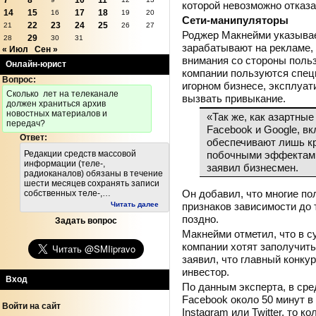
7
8
10
11
которой невозможно отказ
14
15
17
18
16
19
20
Сети-манипуляторы
22
23
24
25
21
26
27
Роджер Макнейми указывает
29
28
30
31
зарабатывают на рекламе, 
« Июл
Сен »
внимания со стороны поль
Онлайн-юрист
компании пользуются спец
Вопрос:
игорном бизнесе, эксплуа
Cколько лет на телеканале
вызвать привыкание.
должен храниться архив
новостных материалов и
«Так же, как азартные 
передач?
Facebook и Google, в
Ответ:
обеспечивают лишь к
побочными эффектами
Редакции средств массовой
информации (теле-,
заявил бизнесмен.
радиоканалов) обязаны в течение
шести месяцев сохранять записи
Он добавил, что многие по
собственных теле-,…
признаков зависимости до 
Читать далее
поздно.
Задать вопрос
Макнейми отметил, что в су
компании хотят заполучить 
заявил, что главный конку
инвестор.
Вход
По данным эксперта, в сре
Facebook около 50 минут в
Войти на сайт
Instagram или Twitter, то к