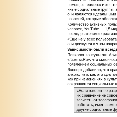
помощью геометок и хеште
иные социальные группы, а 
они являются идеальными
новостей, которые абсолют
Количество активных поль
человек, YouТube — 1,5 мл
последователями христианс
«Еще не у всех пользовате
они движутся в этом напра
Зависимости были всегд
Психолог-консультант Ари
«Газеты.Ru», что склоннос
появлением социальных се
Эксперт добавила, что сра
алкоголизм, как это сдела
как при изменениях в кул
сохраняются социальные к
«Если говорить о раз
их сравнение не совс
зависеть от телефоно
работать, иметь семью
другие социальные фу