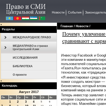
Новости
События
Законодател
Главная
/
Новости
/
Разделы
Почему увлечение
МЕЖДУНАРОДНОЕ ПРАВО
сравнивают с нар
МЕДИАПРАВО в странах
Центральной Азии
Инвестор Facebook и Googl
ИССЛЕДОВАНИЯ
эти компании в манипулир
пользователей социальных 
БИБЛИОТЕКА
«Газета.Ru» попыталась р
технологии, как «традицио
О проекте
«Я инвестировал средства 
помог создать монстра» —
бизнесмена, который влож
Календарь
компаний мира на раннем э
Август 2017
Теперь инвестор заявляет о
Пн
Вт
Ср
Чт
Пт
Сб
Вс
которое социальные сети и
1
2
3
4
5
6
общество. Макнейми сравни
9
12
13