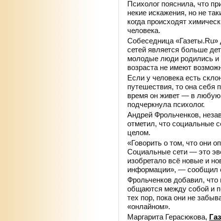
Психолог пояснила, что пр
некие искажения, но не так
когда происходят химичес
человека.
Собеседница «Газеты.Ru» 
сетей является больше дет
молодые люди родились и р
возраста не имеют возможн
Если у человека есть скло
путешествия, то она себя п
время он живет — в любую
подчеркнула психолог.
Андрей Фрольченков, неза
отметил, что социальные се
целом.
«Говорить о том, что они о
Социальные сети — это эв
изобретало всё новые и но
информации», — сообщил с
Фрольченков добавил, что н
общаются между собой и п
тех пор, пока они не забыв
«онлайном».
Маргарита Герасюкова,
Газ