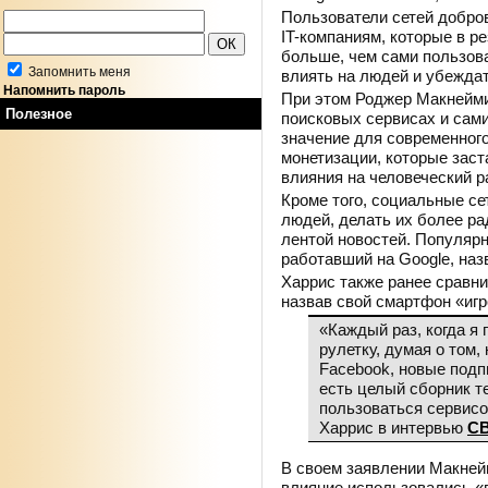
Пользователи сетей добро
IT-компаниям, которые в р
больше, чем сами пользова
Запомнить меня
влиять на людей и убеждат
Напомнить пароль
При этом Роджер Макнейми
Полезное
поисковых сервисах и сам
значение для современного
монетизации, которые зас
влияния на человеческий р
Кроме того, социальные се
людей, делать их более ра
лентой новостей. Популяр
работавший на Google, наз
Харрис также ранее сравни
назвав свой смартфон «иг
«Каждый раз, когда я 
рулетку, думая о том,
Facebook, новые подп
есть целый сборник т
пользоваться сервисо
Харрис в интервью
C
В своем заявлении Макнейм
влияние использовались «