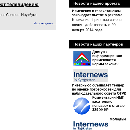
Новости нашего проекта
тают телевидению
Изменения в казахстанском
sos Comcon. Ноутбуки,
законодательстве о рекламе
Внимание! Принятые законы
Читать далее
начнут действовать с 20
ноября 2014 года.
Новости наших партнеров
Доступ к
информации: как
применяются
нормы закона?
Интерньюс объявляет тендер
по оценке потребностей для
наблюдательного совета ОТРК
Комментарий ИМП
касательно
поправок в статью
329 УК КР
Молодые