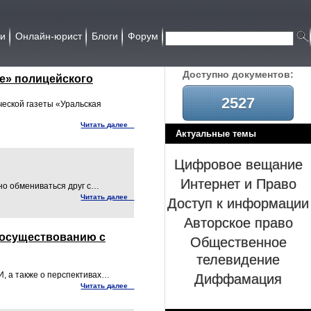
ии
Онлайн-юрист
Блоги
Форум
Доcтупно документов:
е» полицейского
2527
еской газеты «Уральская
Читать далее
Актуальные темы
Цифровое вещание
Интернет и Право
но обмениваться друг с…
Доступ к информации
Читать далее
Авторское право
Общественное
сосуществованию с
телевидение
Диффамация
, а также о перспективах…
Читать далее