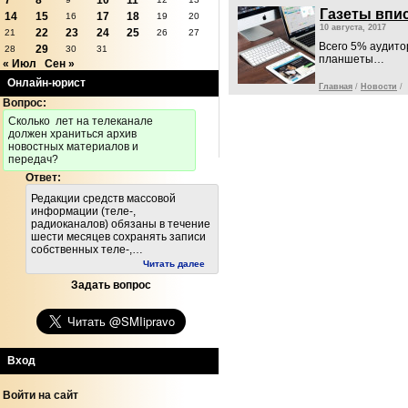
7
8
10
11
Газеты впис
14
15
17
18
16
19
20
10 августа, 2017
22
23
24
25
21
26
27
Всего 5% аудито
29
28
30
31
планшеты…
« Июл
Сен »
Онлайн-юрист
Главная
/
Новости
/
Вопрос:
Cколько лет на телеканале
должен храниться архив
новостных материалов и
передач?
Ответ:
Редакции средств массовой
информации (теле-,
радиоканалов) обязаны в течение
шести месяцев сохранять записи
собственных теле-,…
Читать далее
Задать вопрос
Вход
Войти на сайт