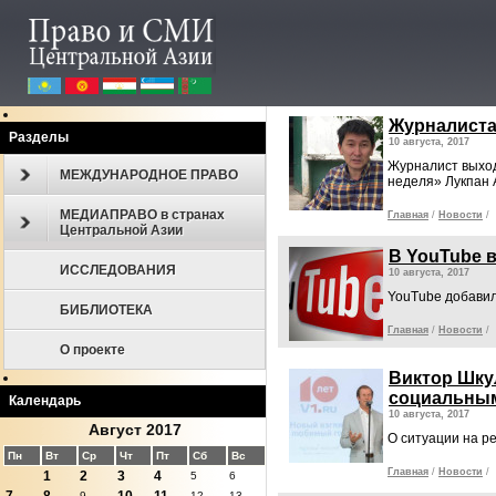
Журналиста
Разделы
10 августа, 2017
Журналист выход
МЕЖДУНАРОДНОЕ ПРАВО
неделя» Лукпан 
МЕДИАПРАВО в странах
Главная
/
Новости
/
Центральной Азии
В YouTube 
ИССЛЕДОВАНИЯ
10 августа, 2017
YouTube добавил
БИБЛИОТЕКА
Главная
/
Новости
/
О проекте
Виктор Шку
социальным
Календарь
10 августа, 2017
Август 2017
О ситуации на р
Пн
Вт
Ср
Чт
Пт
Сб
Вс
Главная
/
Новости
/
1
2
3
4
5
6
9
12
13