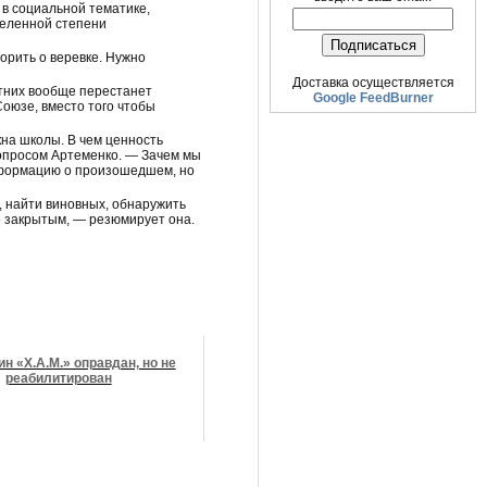
в социальной тематике,
деленной степени
орить о веревке. Нужно
Доставка осуществляется
тних вообще перестанет
Google FeedBurner
Союзе, вместо того чтобы
на школы. В чем ценность
вопросом Артеменко. — Зачем мы
нформацию о произошедшем, но
 найти виновных, обнаружить
 закрытым, — резюмирует она.
н «Х.А.М.» оправдан, но не
реабилитирован