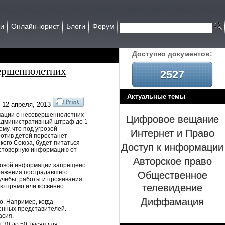
ии
Онлайн-юрист
Блоги
Форум
Доcтупно документов:
вершеннолетних
2527
Актуальные темы
12 апреля, 2013
мации о несовершеннолетних
Цифровое вещание
 административный штраф до 1
му, что под угрозой
Интернет и Право
отив детей перестанет
ского Союза, будет питаться
Доступ к информации
достоверную информацию от
Авторское право
ссовой информации запрещено
Общественное
бражения пострадавшего
 учебы, работы и проживания
телевидение
ю прямо или косвенно
Диффамация
. Например, когда
конных представителей.
асия.
 30 до 50 тысяч для