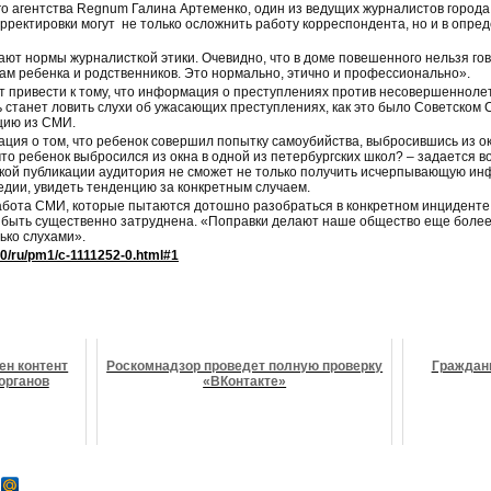
 агентства Regnum Галина Артеменко, один из ведущих журналистов города 
орректировки могут не только осложнить работу корреспондента, но и в опре
т нормы журналисткой этики. Очевидно, что в доме повешенного нельзя гов
вам ребенка и родственников. Это нормально, этично и профессионально».
т привести к тому, что информация о преступлениях против несовершенноле
ь станет ловить слухи об ужасающих преступлениях, как это было Советском 
цию из СМИ.
ия о том, что ребенок совершил попытку самоубийства, выбросившись из ок
то ребенок выбросился из окна в одной из петербургских школ? – задается 
акой публикации аудитория не сможет не только получить исчерпывающую и
едии, увидеть тенденцию за конкретным случаем.
абота СМИ, которые пытаются дотошно разобраться в конкретном инциденте,
быть существенно затруднена. «Поправки делают наше общество еще более
ько слухами».
/a0/ru/pm1/c-1111252-0.html#1
ен контент
Роскомнадзор проведет полную проверку
Граждани
органов
«ВКонтакте»