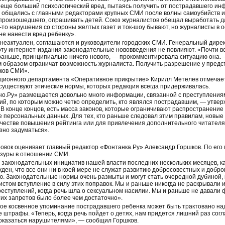
 еще больший психологический вред, пытаясь получить от пострадавшего ин
 общались с главными редакторами крупных СМИ после волны самоубийств и 
произошедшего, опрашивать детей. Союз журналистов обещал выработать да
ие-то нарушения со стороны желтых газет и ток-шоу бывают, но журналисты в
не нанести вред ребенку».
н неактуален, соглашаются и руководители городских СМИ. Генеральный дир
оту интернет-издания законодательные нововведения не повлияют. «Почти в
раньше, принципиально ничего нового, — прокомментировала ситуацию она. —
м образом ограничат возможность журналиста. Получить разрешение у предс
иков СМИ».
ионного департамента «Оперативное прикрытие» Кирилл Метелев отмечает,
уществуют этические нормы, которых редакция всегда придерживалась.
етно.Ру» размещается довольно много информации, связанной с преступлени
ий, по которым можно четко определить, кто являлся пострадавшим, — утве
. В конце концов, есть масса законов, которые ограничивают распространени
е персональных данных. Для тех, кто раньше следовал этим правилам, новые 
качестве повышения рейтинга или для привлечения дополнительного читател
зно задуматься».
овок оценивает главный редактор «Фонтанка.Ру» Александр Горшков. По его
нзуры в отношении СМИ.
да законодательных инициатив нашей власти последних нескольких месяцев,
ден, что все они ни в коей мере не служат развитию добросовестных и добр
ю. Законодательные нормы очень размыты и могут стать очередной дубиной, 
стом вступление в силу этих поправок. Мы и раньше никогда не раскрывали
ступлений, когда речь шла о сексуальном насилии. Мы и раньше не давали 
их запретов было более чем достаточно».
бое косвенное упоминание пострадавшего ребенка может быть трактовано н
е штрафы. «Теперь, когда речь пойдет о детях, нам придется лишний раз со
 оказаться нарушителями», — сообщил Горшков.