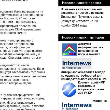
Новости нашего проекта
.
Изменения в казахстанском
нициатива была направлена на
законодательстве о рекламе
действия закона расширили на
Внимание! Принятые законы
ях Госдумой, 27 марта их
начнут действовать с 20
твенники – неактуальным.
ноября 2014 года.
нкретизирует требования
щим запрет СМИ «разглашать
з согласия самого
Новости наших партнеров
нолетнего, признанного
 личности потерпевшего
Доступ к
атус для информации о
информации: как
 Кроме того, устанавливается
применяются
ннолетнем-потерпевшем. До
нормы закона?
уде. Они могли подать иск о
ем административной
еннолетних потерпевших. Если
я будут отслеживать госорганы.
Интерньюс объявляет тендер
по оценке потребностей для
рушение теперь несет не только
наблюдательного совета ОТРК
ает обеспокоенность
Комментарий ИМП
гласно которому медиа
касательно
поправок в статью
329 УК КР
.Ру, что петербургских СМИ
е нарушали действующую норму.
Молодые
льно. «Мы сталкиваемся с
анием фамилии, имени, отчества,
ться, находят ребенка в