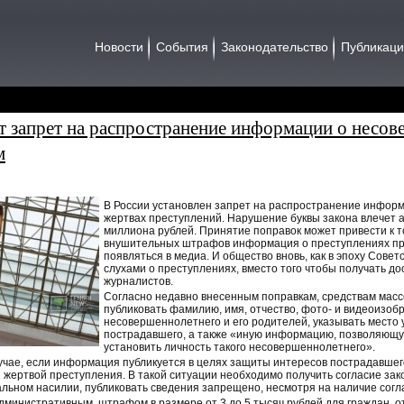
Новости
События
Законодательство
Публикац
 запрет на распространение информации о несо
м
В России установлен запрет на распространение инфор
жертвах преступлений. Нарушение буквы закона влечет
миллиона рублей. Принятие поправок может привести к то
внушительных штрафов информация о преступлениях пр
появляться в медиа. И общество вновь, как в эпоху Совет
слухами о преступлениях, вместо того чтобы получать 
журналистов.
Согласно недавно внесенным поправкам, средствам ма
публиковать фамилию, имя, отчество, фото- и видеоизо
несовершеннолетнего и его родителей, указывать место
пострадавшего, а также «иную информацию, позволяющу
установить личность такого несовершеннолетнего».
чае, если информация публикуется в целях защиты интересов пострадавшего
 жертвой преступления. В такой ситуации необходимо получить согласие за
уальном насилии, публиковать сведения запрещено, несмотря на наличие согл
министративным штрафом в размере от 3 до 5 тысяч рублей для граждан, от