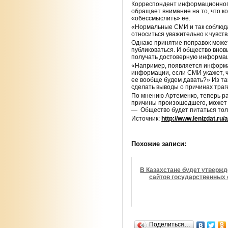
Корреспондент информационного
обращает внимание на то, что к
«обессмыслить» ее.
«Нормальные СМИ и так соблюдаю
относиться уважительно к чувст
Однако принятие поправок може
публиковаться. И общество внов
получать достоверную информа
«Например, появляется информац
информации, если СМИ укажет, ч
ее вообще будем давать?» Из т
сделать выводы о причинах траг
По мнению Артеменко, теперь р
причины произошедшего, может 
— Общество будет питаться тол
Источник:
http://www.lenizdat.ru
Похожие записи:
В Казахстане будет утвержд
сайтов государственных 
Поделиться…