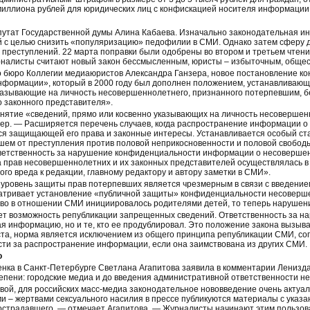
 миллиона рублей для юридических лиц с конфискацией носителя информации
путат Государственной думы Алина Кабаева. Изначально законодательная и
й с целью снизить «популяризацию» педофилии в СМИ. Однако затем сферу 
преступлений. 22 марта поправки были одобрены во втором и третьем чтени
налисты считают новый закон бессмысленным, юристы – избыточным, общес
о бюро Коллегии медиаюристов Александра Ганзера, новое постановление ко
информации», который в 2000 году был дополнен положением, устанавливаю
казывающие на личность несовершеннолетнего, признанного потерпевшим, бе
о законного представителя».
онятие «сведений, прямо или косвенно указывающих на личность несовершен
ер. — Расширяется перечень случаев, когда распространение информации о
я защищающей его права и законные интересы. Устанавливается особый ст
ем от преступления против половой неприкосновенности и половой свободы.
ветственность за нарушение конфиденциальности информации о несоверше
а прав несовершеннолетних и их законных представителей осуществлялась в с
го вреда к редакции, главному редактору и автору заметки в СМИ».
 уровень защиты прав потерпевших является чрезмерным в связи с введени
матривает установление «публичной защиты» конфиденциальности несоверш
во в отношении СМИ инициировалось родителями детей, то теперь нарушени
ет возможность републикации запрещенных сведений. Ответственность за на
я информацию, но и те, кто ее продублировал. Это положение закона вызыв
ста, норма является исключением из общего принципа републикации СМИ, со
сти за распространение информации, если она заимствована из других СМИ.
о
ка в Санкт-Петербурге Светлана Агапитова заявила в комментарии Лениздат
епени: городские медиа и до введения административной ответственности н
овой, для российских масс-медиа законодательное нововведение очень актуа
ьми – жертвами сексуального насилия в прессе публикуются материалы с указ
острадавшего, — отмечает Агапитова. — Журналисты начинают этим пользова