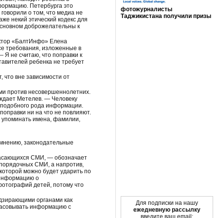
формацию. Петербурга это
фотожурналисты
говорили о том, что медиа не
Таджикистана получили призы
же некий этический кодекс для
Мы в социальных сетях
 основном доброжелательны к
ектор «БалтИнфо» Елена
се требования, изложенные в
 Я не считаю, что поправки к
тавителей ребенка не требует
 что вне зависимости от
ями против несовершеннолетних.
рждает Метелев. — Человеку
е подобного рода информации.
поправки ни на что не повлияют.
я упоминать имена, фамилии,
 мнению, законодательные
 касающихся СМИ, — обозначает
опорядочных СМИ, а напротив,
которой можно будет ударить по
 информацию о
фотографий детей, потому что
адзирающими органами как
Для подписки на нашу
гласовывать информацию с
ежедневную рассылку
введите ваш email: