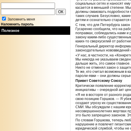
социальных сетях и наносят ему
касается в меньшей степени. Мы
должны смаковать подробности 
таких случаев. Безусловно, как
Запомнить меня
детям и сознательно стараются 
Напомнить пароль
С тем, что для Петербурга зако
Гусаренко сообщила, что на раб
Полезное
поправках, соблюдались нами и 
закону каким-либо существенны
каких-то сверхусилий от работн
Генеральный директор информац
законодательных нововведений с
«У нас, в частности, на «Конкр
Мы никогда не указываем сведен
дальше жить, это самое главное
Никто не отменял закон о защит
Те же, кто считал возможным в 
пароли-явки – они должны серье
Привет Советскому Союзу
Критически появление корректир
инициативы – очередной акт це
«Я не в восторге от разного ро
свою позицию Горшков. — Я убеж
создают угрозу их существовани
СМИ. Мы обсуждали с нашим юри
несовершеннолетних жертвах пре
это было запрещено законом. Эт
По словам Горшкова, теперь лю
нарушение и повлечет гигантски
юридической службой, чтобы не