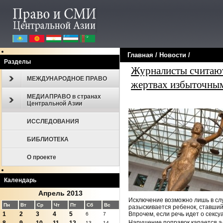
Главная
/
Новости
/
Разделы
Журналисты считают
МЕЖДУНАРОДНОЕ ПРАВО
жертвах избыточны
МЕДИАПРАВО в странах
Центральной Азии
ИССЛЕДОВАНИЯ
БИБЛИОТЕКА
О проекте
Календарь
Апрель 2013
Исключение возможно лишь в слу
Пн
Вт
Ср
Чт
Пт
Сб
Вс
разыскивается ребенок, ставший
Впрочем, если речь идет о секс
1
2
3
4
5
6
7
Нарушение поправок карается ад
13
14