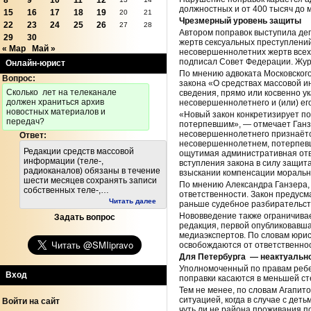
8
9
10
11
12
должностных и от 400 тысяч до
15
16
17
18
19
20
21
Чрезмерный уровень защиты
22
23
24
25
26
27
28
Автором поправок выступила де
29
30
жертв сексуальных преступлени
« Мар
Май »
несовершеннолетних жертв всех 
подписал Совет Федерации. Жур
Онлайн-юрист
По мнению адвоката Московског
Вопрос:
закона «О средствах массовой 
Cколько лет на телеканале
сведения, прямо или косвенно у
должен храниться архив
несовершеннолетнего и (или) ег
новостных материалов и
«Новый закон конкретизирует п
передач?
потерпевшим», — отмечает Ганз
несовершеннолетнего признаётс
Ответ:
несовершеннолетнем, потерпевш
Редакции средств массовой
ощутимая административная от
информации (теле-,
вступления закона в силу защит
радиоканалов) обязаны в течение
взыскании компенсации морально
шести месяцев сохранять записи
По мнению Александра Ганзера,
собственных теле-,…
ответственности. Закон предус
Читать далее
раньше судебное разбирательст
Нововведение также ограничива
Задать вопрос
редакция, первой опубликовавша
медиаэкспертов. По словам юри
освобождаются от ответственно
Для Петербурга — неактуальн
Уполномоченный по правам ребен
Вход
поправки касаются в меньшей ст
Тем не менее, по словам Агапит
ситуацией, когда в случае с дет
Войти на сайт
чуть ли не района проживания п