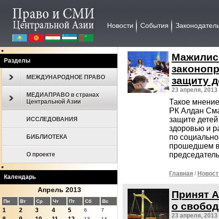
Новости
События
Законодател
Мажилис
Разделы
законопр
МЕЖДУНАРОДНОЕ ПРАВО
защиту д
23 апреля, 2013
МЕДИАПРАВО в странах
Такое мнение
Центральной Азии
РК Алдан Сма
защите детей
ИССЛЕДОВАНИЯ
здоровью и р
по социально
БИБЛИОТЕКА
прошедшем в
председатель
О проекте
Главная
/
Новост
Календарь
Апрель 2013
Принят 
Пн
Вт
Ср
Чт
Пт
Сб
Вс
о свобод
1
2
3
4
5
6
7
23 апреля, 2013
13
14