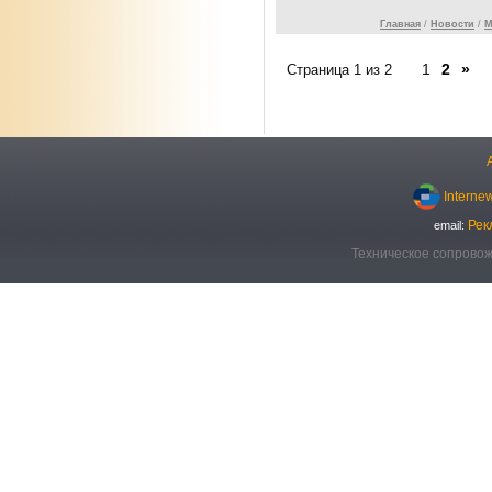
Главная
/
Новости
/
М
1
2
»
Страница 1 из 2
Interne
Рек
email:
Техническое сопровож