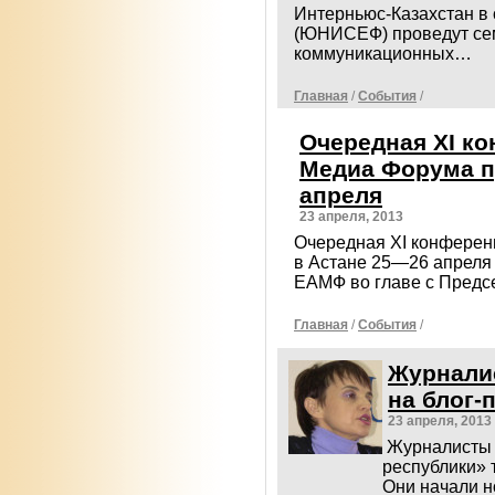
Интерньюс-Казахстан в
(ЮНИСЕФ) проведут сем
коммуникационных…
Главная
/
События
/
Очередная XI к
Медиа Форума п
апреля
23 апреля, 2013
Очередная XI конферен
в Астане 25—26 апреля 
ЕАМФ во главе с Пред
Главная
/
События
/
Журнали
на блог-
23 апреля, 2013
Журналисты 
республики» 
Они начали н