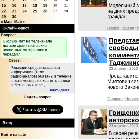
8
9
10
11
12
Модельный з
15
16
17
18
19
20
21
на днях пред
22
23
24
25
26
27
28
граждан…
29
30
« Мар
Май »
Онлайн-юрист
Главная
/
Новости
/
М
Вопрос:
Предста
Cколько лет на телеканале
должен храниться архив
свободы
новостных материалов и
коммента
передач?
Ответ:
Таджики
Редакции средств массовой
23 апреля, 2013
информации (теле-,
Представите
радиоканалов) обязаны в течение
шести месяцев сохранять записи
Миятович сег
собственных теле-,…
нового Зако
Читать далее
Задать вопрос
Главная
/
Новост
Грищенко
авторско
Вход
23 апреля, 2013
В своей речи
Войти на сайт
время, по по