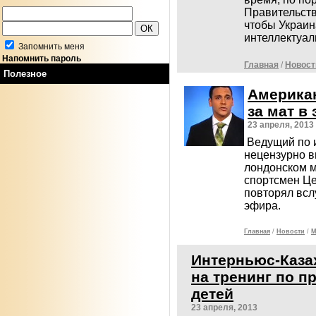
Правительств
чтобы Украин
интеллектуал
Запомнить меня
Напомнить пароль
Главная
/
Новост
Полезное
Америка
за мат в
23 апреля, 2013
Ведущий по 
нецензурно в
лондонском м
спортсмен Це
повторял всл
эфира.
Главная
/
Новости
/
М
Интерньюс-Каза
на тренинг по п
детей
23 апреля, 2013