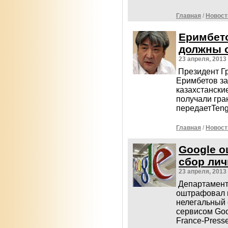
Главная
/
Новост
Еримбето
должны с
23 апреля, 2013
Президент Г
Еримбетов зая
казахстански
получали гра
передаетTeng
Главная
/
Новост
Google о
сбор ли
23 апреля, 2013
Департамент
оштрафовал к
нелегальный 
сервисом Goo
France-Presse