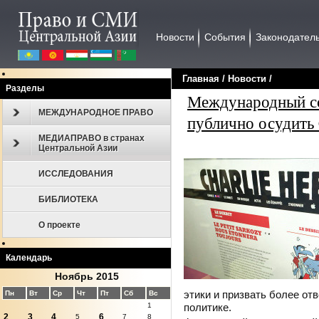
Новости
События
Законодател
Главная
/
Новости
/
Разделы
Международный со
МЕЖДУНАРОДНОЕ ПРАВО
публично осудить 
МЕДИАПРАВО в странах
Центральной Азии
ИССЛЕДОВАНИЯ
БИБЛИОТЕКА
О проекте
Календарь
Ноябрь 2015
этики и призвать более от
Пн
Вт
Ср
Чт
Пт
Сб
Вс
политике.
1
2
3
4
6
5
7
8