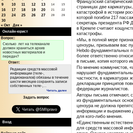
Французский сатирический 
9
10
11
12
13
14
15
страницах две карикатуры
16
17
18
19
20
21
22
катастрофой в истории рос
23
24
25
26
27
28
29
которой погибли 217 пасса
30
секретарь президента РФ Д
« Окт
Дек »
в Кремле считают кощунст
Онлайн-юрист
катастрофы.
Вопрос:
«Мы, в полной мере призн
Cколько лет на телеканале
цензуры, призываем вас пу
должен храниться архив
Hebdo фундаментальных пр
новостных материалов и
более ответственно относи
передач?
в письме, копия которого 
Ответ:
По мнению коммунистов, «ц
Редакции средств массовой
нарушает фундаментальные
информации (теле-,
частности, в карикатурах
радиоканалов) обязаны в течение
шести месяцев сохранять записи
декларации принципов по
собственных теле-,…
федерации журналистов.
Читать далее
Авторы письма отмечают, 
Задать вопрос
из фундаментальных основ
цензура не должна препят
информации и выражению д
для кого-либо мнения.
«Единственным естествен
Вход
для средств массовой инф