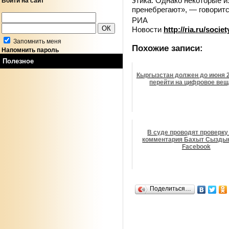
этика. Однако некоторые и
Войти на сайт
пренебрегают», — говоритс
РИА
Новости
http://ria.ru/soc
Запомнить меня
Похожие записи:
Напомнить пароль
Полезное
Кыргызстан должен до июня 2
перейти на цифровое ве
В суде проводят проверку 
комментария Бахыт Сыздык
Facebook
Поделиться…