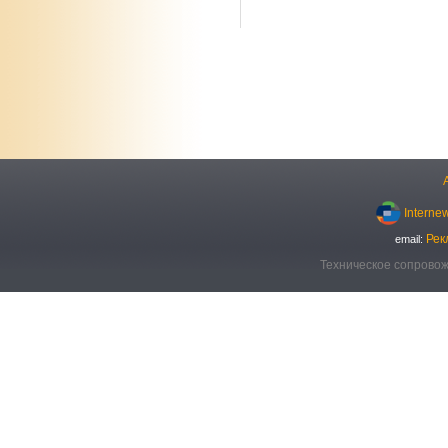
Interne
Рек
email:
Техническое сопровож